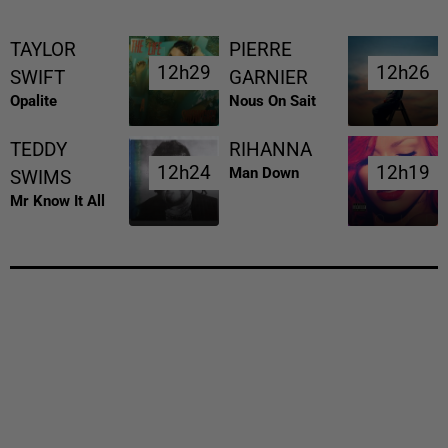
TAYLOR
PIERRE
12h29
12h29
12h26
12h26
SWIFT
GARNIER
Opalite
Nous On Sait
TEDDY
RIHANNA
12h24
12h24
12h19
12h19
Man Down
SWIMS
Mr Know It All