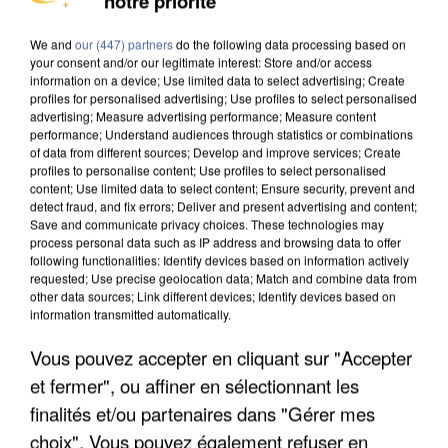
notre priorité
MAFIA INTERPELLÉ EN ALGÉRIE
We and
our (447) partners
do the following data processing based on
your consent and/or our legitimate interest: Store and/or access
information on a device; Use limited data to select advertising; Create
profiles for personalised advertising; Use profiles to select personalised
advertising; Measure advertising performance; Measure content
performance; Understand audiences through statistics or combinations
of data from different sources; Develop and improve services; Create
profiles to personalise content; Use profiles to select personalised
content; Use limited data to select content; Ensure security, prevent and
detect fraud, and fix errors; Deliver and present advertising and content;
Save and communicate privacy choices. These technologies may
process personal data such as IP address and browsing data to offer
following functionalities: Identify devices based on information actively
requested; Use precise geolocation data; Match and combine data from
other data sources; Link different devices; Identify devices based on
information transmitted automatically.
Vous pouvez accepter en cliquant sur "Accepter
UN SECOND CADRE DE LA DZ MAFIA
et fermer", ou affiner en sélectionnant les
INTERPELLÉ EN ALGÉRIE
finalités et/ou partenaires dans "Gérer mes
choix". Vous pouvez également refuser en