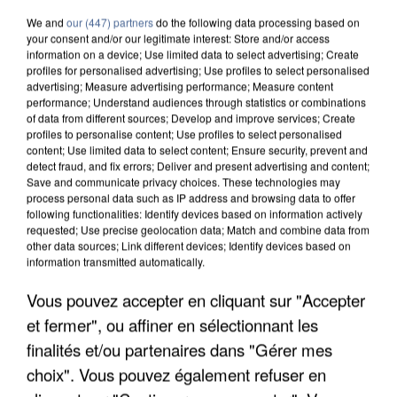
We and
our (447) partners
do the following data processing based on
your consent and/or our legitimate interest: Store and/or access
information on a device; Use limited data to select advertising; Create
profiles for personalised advertising; Use profiles to select personalised
advertising; Measure advertising performance; Measure content
performance; Understand audiences through statistics or combinations
of data from different sources; Develop and improve services; Create
profiles to personalise content; Use profiles to select personalised
content; Use limited data to select content; Ensure security, prevent and
detect fraud, and fix errors; Deliver and present advertising and content;
Save and communicate privacy choices. These technologies may
process personal data such as IP address and browsing data to offer
following functionalities: Identify devices based on information actively
requested; Use precise geolocation data; Match and combine data from
other data sources; Link different devices; Identify devices based on
information transmitted automatically.
APRÈS TOUTES CES CANICULES, LES REFUGES
Vous pouvez accepter en cliquant sur "Accepter
DE FAUNE SAUVAGE SONT...
et fermer", ou affiner en sélectionnant les
finalités et/ou partenaires dans "Gérer mes
choix". Vous pouvez également refuser en