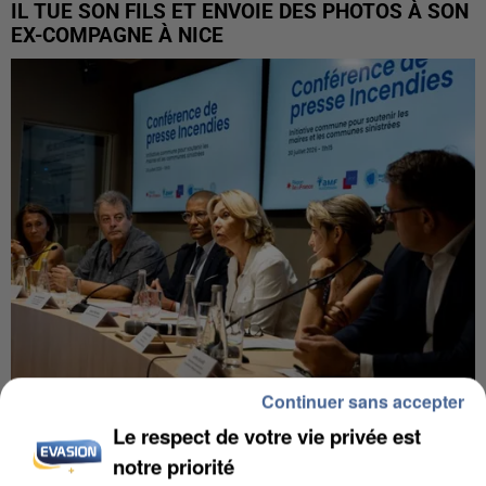
IL TUE SON FILS ET ENVOIE DES PHOTOS À SON
EX-COMPAGNE À NICE
Continuer sans accepter
INCENDIES : L’ÎLE-DE-FRANCE LANCE UN ÉLAN
Le respect de votre vie privée est
DE SOLIDARITÉ AVEC LES...
notre priorité