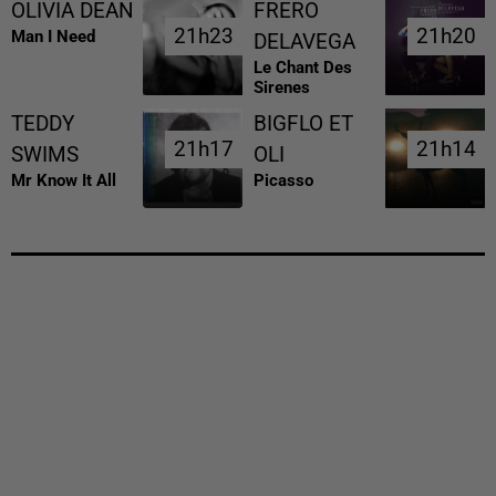
OLIVIA DEAN
FRERO
21h23
21h23
21h20
21h20
Man I Need
DELAVEGA
Le Chant Des
Sirenes
TEDDY
BIGFLO ET
21h17
21h17
21h14
21h14
SWIMS
OLI
Mr Know It All
Picasso