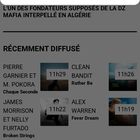
L’UN DES FONDATEURS SUPPOSÉS DE LA DZ
MAFIA INTERPELLÉ EN ALGÉRIE
RÉCEMMENT DIFFUSÉ
PIERRE
CLEAN
11h29
11h29
11h26
11h26
GARNIER ET
BANDIT
Rather Be
M. POKORA
Chaque Seconde
JAMES
ALEX
11h22
11h22
11h19
11h19
MORRISON
WARREN
Fever Dream
ET NELLY
FURTADO
Broken Strings