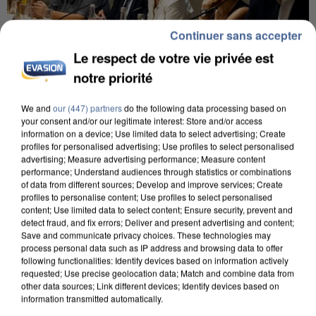
Continuer sans accepter
Le respect de votre vie privée est
notre priorité
INCENDIES : L’ÎLE-DE-FRANCE LANCE UN ÉLAN
We and
our (447) partners
do the following data processing based on
your consent and/or our legitimate interest: Store and/or access
DE SOLIDARITÉ AVEC LES...
information on a device; Use limited data to select advertising; Create
profiles for personalised advertising; Use profiles to select personalised
advertising; Measure advertising performance; Measure content
performance; Understand audiences through statistics or combinations
of data from different sources; Develop and improve services; Create
profiles to personalise content; Use profiles to select personalised
content; Use limited data to select content; Ensure security, prevent and
detect fraud, and fix errors; Deliver and present advertising and content;
Save and communicate privacy choices. These technologies may
process personal data such as IP address and browsing data to offer
following functionalities: Identify devices based on information actively
requested; Use precise geolocation data; Match and combine data from
other data sources; Link different devices; Identify devices based on
information transmitted automatically.