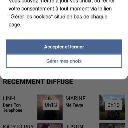
Vous pouvez mettre à jour vos choix, ou retirer
votre consentement à tout moment via le lien
"Gérer les cookies" situé en bas de chaque
page.
L’UN DES FONDATEURS SUPPOSÉS DE LA DZ
Accepter et fermer
MAFIA INTERPELLÉ EN ALGÉRIE
Gérer mes choix
RÉCEMMENT DIFFUSÉ
LINH
MARINE
0h13
0h13
0h10
0h10
Dans Ton
Ma Faute
Telephone
KATY PERRY
JUSTIN