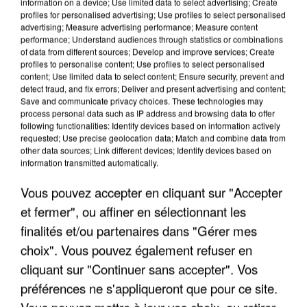
information on a device; Use limited data to select advertising; Create
profiles for personalised advertising; Use profiles to select personalised
advertising; Measure advertising performance; Measure content
performance; Understand audiences through statistics or combinations
of data from different sources; Develop and improve services; Create
profiles to personalise content; Use profiles to select personalised
content; Use limited data to select content; Ensure security, prevent and
detect fraud, and fix errors; Deliver and present advertising and content;
Save and communicate privacy choices. These technologies may
process personal data such as IP address and browsing data to offer
following functionalities: Identify devices based on information actively
requested; Use precise geolocation data; Match and combine data from
APRÈS TOUTES CES CANICULES, LES REFUGES
other data sources; Link different devices; Identify devices based on
information transmitted automatically.
DE FAUNE SAUVAGE SONT...
Vous pouvez accepter en cliquant sur "Accepter
et fermer", ou affiner en sélectionnant les
finalités et/ou partenaires dans "Gérer mes
choix". Vous pouvez également refuser en
cliquant sur "Continuer sans accepter". Vos
préférences ne s'appliqueront que pour ce site.