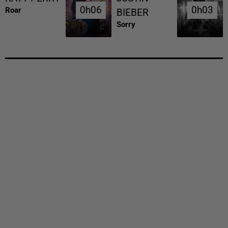
0h06
0h06
0h03
0h03
Roar
BIEBER
Sorry