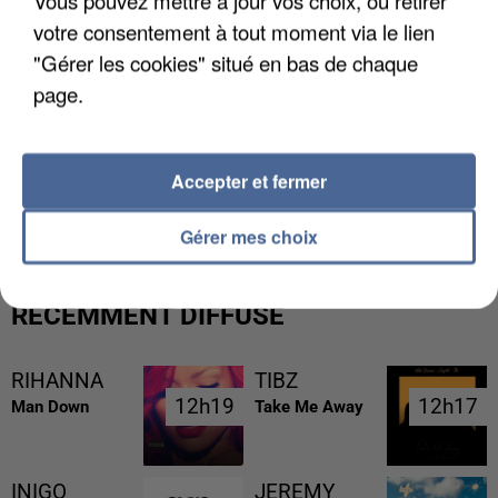
votre consentement à tout moment via le lien
"Gérer les cookies" situé en bas de chaque
page.
UNE TOURISTE DE L’OISE EMPORTÉE PAR UNE
Accepter et fermer
COULÉE DE BOUE EN HAUTE-SAVOIE
Gérer mes choix
RÉCEMMENT DIFFUSÉ
RIHANNA
TIBZ
12h19
12h19
12h17
12h17
Man Down
Take Me Away
INIGO
JEREMY