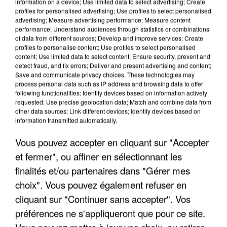
information on a device; Use limited data to select advertising; Create
profiles for personalised advertising; Use profiles to select personalised
advertising; Measure advertising performance; Measure content
performance; Understand audiences through statistics or combinations
of data from different sources; Develop and improve services; Create
profiles to personalise content; Use profiles to select personalised
content; Use limited data to select content; Ensure security, prevent and
detect fraud, and fix errors; Deliver and present advertising and content;
Save and communicate privacy choices. These technologies may
process personal data such as IP address and browsing data to offer
following functionalities: Identify devices based on information actively
requested; Use precise geolocation data; Match and combine data from
UN SECOND CADRE DE LA DZ MAFIA
other data sources; Link different devices; Identify devices based on
information transmitted automatically.
INTERPELLÉ EN ALGÉRIE
Vous pouvez accepter en cliquant sur "Accepter
et fermer", ou affiner en sélectionnant les
finalités et/ou partenaires dans "Gérer mes
choix". Vous pouvez également refuser en
cliquant sur "Continuer sans accepter". Vos
préférences ne s'appliqueront que pour ce site.
Vous pouvez mettre à jour vos choix, ou retirer