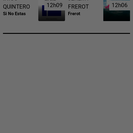
12h09
12h09
12h06
12h06
QUINTERO
FREROT
Si No Estas
Frerot