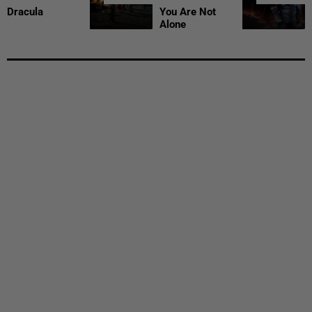
Dracula
You Are Not
Alone