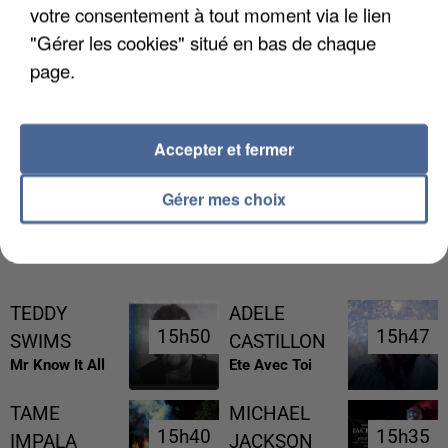
votre consentement à tout moment via le lien
"Gérer les cookies" situé en bas de chaque
page.
L’UN DES FONDATEURS SUPPOSÉS DE LA DZ
Accepter et fermer
MAFIA INTERPELLÉ EN ALGÉRIE
Gérer mes choix
RÉCEMMENT DIFFUSÉ
TEDDY
ADELE
15h50
15h50
15h47
15h47
SWIMS
CASTILLON
Mr Know It All
Ete Avec Toi
TAME
MICHAEL
15h40
15h40
15h35
15h35
IMPALA
JACKSON