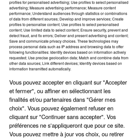
profiles for personalised advertising; Use profiles to select personalised
advertising; Measure advertising performance; Measure content
performance; Understand audiences through statistics or combinations
of data from different sources; Develop and improve services; Create
profiles to personalise content; Use profiles to select personalised
content; Use limited data to select content; Ensure security, prevent and
detect fraud, and fix errors; Deliver and present advertising and content;
Save and communicate privacy choices. These technologies may
process personal data such as IP address and browsing data to offer
following functionalities: Identify devices based on information actively
requested; Use precise geolocation data; Match and combine data from
APRÈS TOUTES CES CANICULES, LES REFUGES
other data sources; Link different devices; Identify devices based on
DE FAUNE SAUVAGE SONT...
information transmitted automatically.
Vous pouvez accepter en cliquant sur "Accepter
et fermer", ou affiner en sélectionnant les
finalités et/ou partenaires dans "Gérer mes
choix". Vous pouvez également refuser en
cliquant sur "Continuer sans accepter". Vos
préférences ne s'appliqueront que pour ce site.
Vous pouvez mettre à jour vos choix, ou retirer