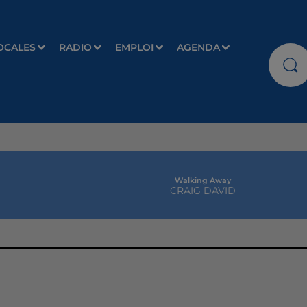
OCALES
RADIO
EMPLOI
AGENDA
Walking Away
CRAIG DAVID