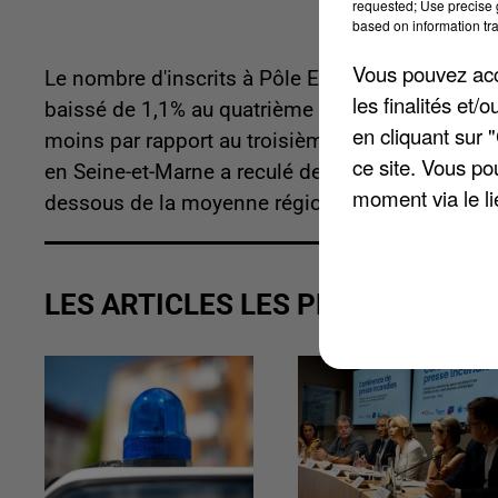
requested; Use precise g
based on information tra
Vous pouvez acce
Le nombre d'inscrits à Pôle Emploi en catégorie
les finalités et
baissé de 1,1% au quatrième trimestre l'an derni
en cliquant sur 
moins par rapport au troisième trimestre 2019
ce site. Vous po
en Seine-et-Marne a reculé de 1,4% sur la même p
moment via le li
dessous de la moyenne régionale de -2,1% en u
LES ARTICLES LES PLUS VUS