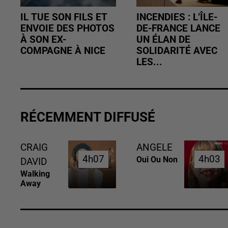
IL TUE SON FILS ET
INCENDIES : L’ÎLE-
ENVOIE DES PHOTOS
DE-FRANCE LANCE
À SON EX-
UN ÉLAN DE
COMPAGNE À NICE
SOLIDARITÉ AVEC
LES...
RÉCEMMENT DIFFUSÉ
CRAIG
ANGELE
4h07
4h07
4h03
4h03
Oui Ou Non
DAVID
Walking
Away