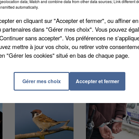
eolocation data; Match and combine data from other data sources; Link different de
nsmitted automatically.
pter en cliquant sur "Accepter et fermer", ou affiner en
 A, ceux qui recherchent un poste à temps complet, a
/ou partenaires dans "Gérer mes choix". Vous pouvez éga
er. Ils étaient 66.380 au 31 décembre, soit 710 de
"Continuer sans accepter". Vos préférences ne s'appliqu
. Toutes catégories confondues, le nombre de chômeu
uvez mettre à jour vos choix, ou retirer votre consenteme
ériode et de 1,3 point en un an. Ça reste toutefois e
en "Gérer les cookies" situé en bas de chaque page.
n an.
Gérer mes choix
Accepter et fermer