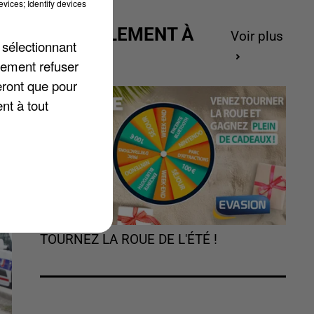
vices; Identify devices
ACTUELLEMENT À
Voir plus
 sélectionnant
GAGNER
lement refuser
eront que pour
rs
nt à tout
n-
TOURNEZ LA ROUE DE L'ÉTÉ !