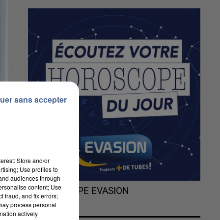
uer sans accepter
erest: Store and/or
tising; Use profiles to
tand audiences through
personalise content; Use
L'HOROSCOPE EVASION
 fraud, and fix errors;
 may process personal
mation actively