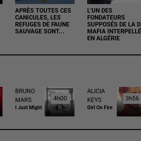
APRÈS TOUTES CES
L’UN DES
CANICULES, LES
FONDATEURS
REFUGES DE FAUNE
SUPPOSÉS DE LA D
SAUVAGE SONT...
MAFIA INTERPELL
EN ALGÉRIE
BRUNO
ALICIA
4h00
4h00
3h56
3h56
MARS
KEYS
I Just Might
Girl On Fire