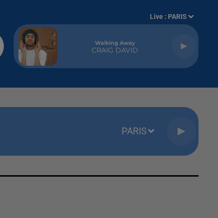
Live :
PARIS
Walking Away
CRAIG DAVID
PARIS