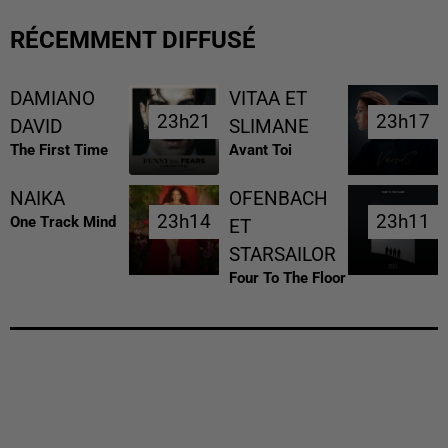
RÉCEMMENT DIFFUSÉ
DAMIANO
VITAA ET
23h21
23h21
23h17
23h17
DAVID
SLIMANE
The First Time
Avant Toi
NAIKA
OFENBACH
23h14
23h14
23h11
23h11
One Track Mind
ET
STARSAILOR
Four To The Floor