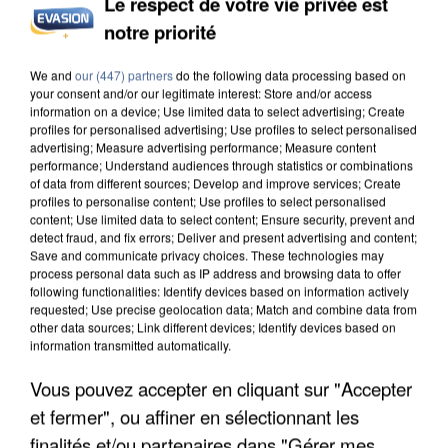
Le respect de votre vie privée est
notre priorité
INCENDIES : L’ÎLE-DE-FRANCE LANCE UN ÉLAN
DE SOLIDARITÉ AVEC LES...
We and
our (447) partners
do the following data processing based on
your consent and/or our legitimate interest: Store and/or access
information on a device; Use limited data to select advertising; Create
profiles for personalised advertising; Use profiles to select personalised
advertising; Measure advertising performance; Measure content
performance; Understand audiences through statistics or combinations
of data from different sources; Develop and improve services; Create
profiles to personalise content; Use profiles to select personalised
content; Use limited data to select content; Ensure security, prevent and
detect fraud, and fix errors; Deliver and present advertising and content;
Save and communicate privacy choices. These technologies may
process personal data such as IP address and browsing data to offer
following functionalities: Identify devices based on information actively
requested; Use precise geolocation data; Match and combine data from
other data sources; Link different devices; Identify devices based on
information transmitted automatically.
Vous pouvez accepter en cliquant sur "Accepter
et fermer", ou affiner en sélectionnant les
APRÈS TOUTES CES CANICULES, LES REFUGES
finalités et/ou partenaires dans "Gérer mes
DE FAUNE SAUVAGE SONT...