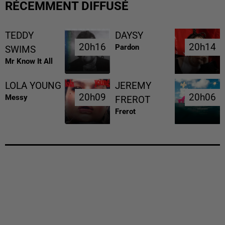
RÉCEMMENT DIFFUSÉ
TEDDY
DAYSY
20h16
20h16
20h14
20h14
Pardon
SWIMS
Mr Know It All
LOLA YOUNG
JEREMY
20h09
20h09
20h06
20h06
Messy
FREROT
Frerot