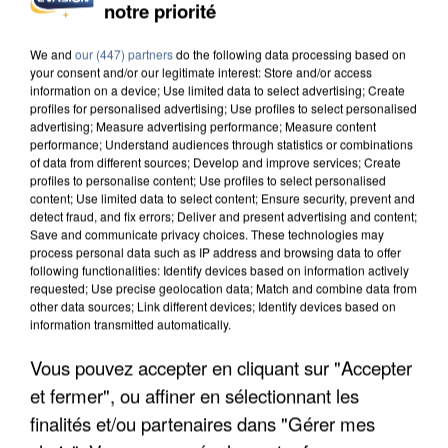
notre priorité
INCENDIES : L’ÎLE-DE-FRANCE LANCE UN ÉLAN
DE SOLIDARITÉ AVEC LES...
We and
our (447) partners
do the following data processing based on
your consent and/or our legitimate interest: Store and/or access
information on a device; Use limited data to select advertising; Create
profiles for personalised advertising; Use profiles to select personalised
advertising; Measure advertising performance; Measure content
performance; Understand audiences through statistics or combinations
of data from different sources; Develop and improve services; Create
profiles to personalise content; Use profiles to select personalised
content; Use limited data to select content; Ensure security, prevent and
detect fraud, and fix errors; Deliver and present advertising and content;
Save and communicate privacy choices. These technologies may
process personal data such as IP address and browsing data to offer
following functionalities: Identify devices based on information actively
requested; Use precise geolocation data; Match and combine data from
other data sources; Link different devices; Identify devices based on
information transmitted automatically.
Vous pouvez accepter en cliquant sur "Accepter
et fermer", ou affiner en sélectionnant les
APRÈS TOUTES CES CANICULES, LES REFUGES
DE FAUNE SAUVAGE SONT...
finalités et/ou partenaires dans "Gérer mes