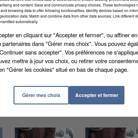
ertising and content; Save and communicate privacy choices. These technologies
and browsing data to offer following functionalities: Identify devices based on infor
eolocation data; Match and combine data from other data sources; Link different de
nsmitted automatically.
pter en cliquant sur "Accepter et fermer", ou affiner en
/ou partenaires dans "Gérer mes choix". Vous pouvez éga
 gare de Noyon. Un recueillement en hommage à Sindy
"Continuer sans accepter". Vos préférences ne s'appliqu
lle il y a une semaine. De longues minutes de silence
uvez mettre à jour vos choix, ou retirer votre consenteme
des anonymes venus déposer des fleurs blanches. Le
en "Gérer les cookies" situé en bas de chaque page.
re, et qui ont été les premiers témoins de cette tuerie
pour les enfants.
Gérer mes choix
Accepter et fermer