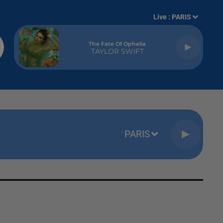
Live :
PARIS
The Fate Of Ophelia
TAYLOR SWIFT
PARIS