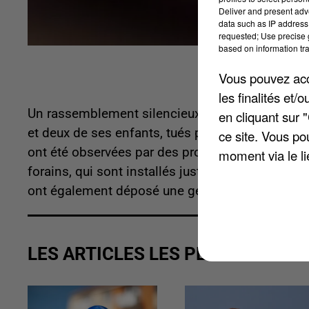
Deliver and present adv
data such as IP address 
requested; Use precise g
based on information tra
Vous pouvez acce
les finalités et
Un rassemblement silencieux a eu lieu hier en
en cliquant sur 
et deux de ses enfants, tués par le père de fami
ce site. Vous po
ont été observées par des proches mais aussi 
moment via le li
forains, qui sont installés juste en face de la ga
ont également déposé une gerbe et une peluche 
LES ARTICLES LES PLUS VUS