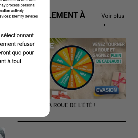
 may process personal
mation actively
ACTUELLEMENT À
Voir plus
vices; Identify devices
GAGNER
 sélectionnant
lement refuser
eront que pour
nt à tout
s
TOURNEZ LA ROUE DE L'ÉTÉ !