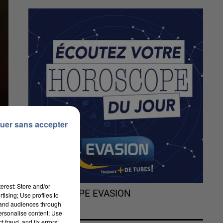
uer sans accepter
erest: Store and/or
L'HOROSCOPE EVASION
tising; Use profiles to
tand audiences through
personalise content; Use
 fraud, and fix errors;