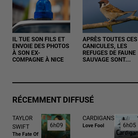
IL TUE SON FILS ET
APRÈS TOUTES CES
ENVOIE DES PHOTOS
CANICULES, LES
À SON EX-
REFUGES DE FAUNE
COMPAGNE À NICE
SAUVAGE SONT...
RÉCEMMENT DIFFUSÉ
TAYLOR
CARDIGANS
6h09
6h09
6h05
6h05
Love Fool
SWIFT
The Fate Of