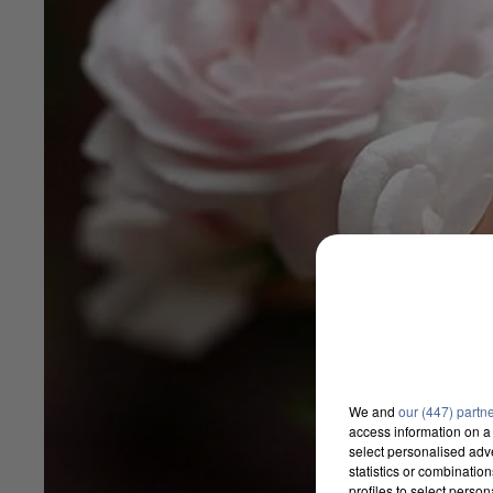
We and
our (447) partn
access information on a 
select personalised ad
statistics or combinatio
profiles to select person