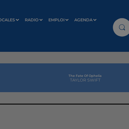
OCALES
RADIO
EMPLOI
AGENDA
The Fate Of Ophelia
TAYLOR SWIFT