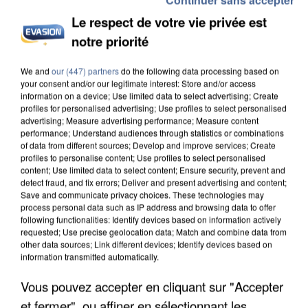
Le respect de votre vie privée est
notre priorité
We and
our (447) partners
do the following data processing based on
UN SECOND CADRE DE LA DZ MAFIA
your consent and/or our legitimate interest: Store and/or access
INTERPELLÉ EN ALGÉRIE
information on a device; Use limited data to select advertising; Create
profiles for personalised advertising; Use profiles to select personalised
advertising; Measure advertising performance; Measure content
performance; Understand audiences through statistics or combinations
of data from different sources; Develop and improve services; Create
profiles to personalise content; Use profiles to select personalised
content; Use limited data to select content; Ensure security, prevent and
detect fraud, and fix errors; Deliver and present advertising and content;
Save and communicate privacy choices. These technologies may
process personal data such as IP address and browsing data to offer
following functionalities: Identify devices based on information actively
requested; Use precise geolocation data; Match and combine data from
other data sources; Link different devices; Identify devices based on
information transmitted automatically.
Vous pouvez accepter en cliquant sur "Accepter
et fermer", ou affiner en sélectionnant les