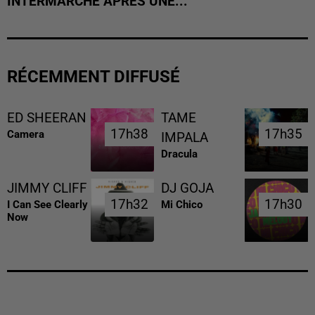
INTERMARCHÉ APRÈS UNE...
RÉCEMMENT DIFFUSÉ
ED SHEERAN
TAME
17h38
17h38
17h35
17h35
Camera
IMPALA
Dracula
JIMMY CLIFF
DJ GOJA
17h32
17h32
17h30
17h30
I Can See Clearly
Mi Chico
Now