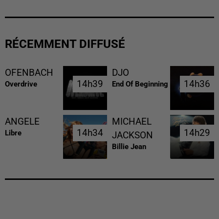
RÉCEMMENT DIFFUSÉ
OFENBACH
DJO
14h39
14h39
14h36
14h36
Overdrive
End Of Beginning
ANGELE
MICHAEL
14h34
14h34
14h29
14h29
Libre
JACKSON
Billie Jean