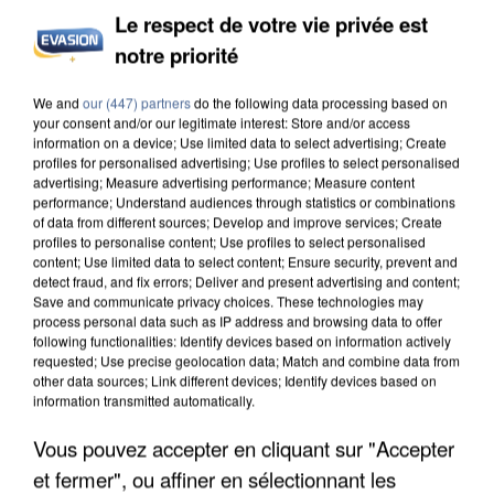
Le respect de votre vie privée est
notre priorité
We and
our (447) partners
do the following data processing based on
UNE TOURISTE DE L’OISE EMPORTÉE PAR UNE
your consent and/or our legitimate interest: Store and/or access
COULÉE DE BOUE EN HAUTE-SAVOIE
information on a device; Use limited data to select advertising; Create
profiles for personalised advertising; Use profiles to select personalised
advertising; Measure advertising performance; Measure content
performance; Understand audiences through statistics or combinations
of data from different sources; Develop and improve services; Create
profiles to personalise content; Use profiles to select personalised
content; Use limited data to select content; Ensure security, prevent and
detect fraud, and fix errors; Deliver and present advertising and content;
Save and communicate privacy choices. These technologies may
process personal data such as IP address and browsing data to offer
following functionalities: Identify devices based on information actively
requested; Use precise geolocation data; Match and combine data from
other data sources; Link different devices; Identify devices based on
information transmitted automatically.
Vous pouvez accepter en cliquant sur "Accepter
et fermer", ou affiner en sélectionnant les