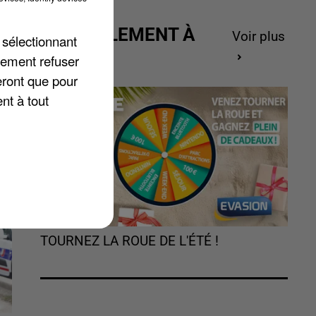
ACTUELLEMENT À
Voir plus
 sélectionnant
GAGNER
et
lement refuser
e
eront que pour
t
nt à tout
TOURNEZ LA ROUE DE L'ÉTÉ !