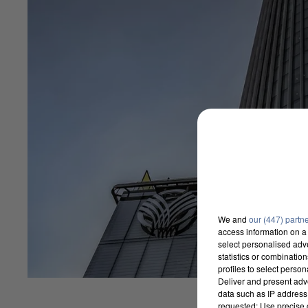
We and
our (447) partn
access information on a 
select personalised ad
statistics or combinatio
profiles to select person
Deliver and present adv
data such as IP address 
requested; Use precise g