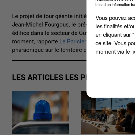
based on information tra
Le projet de tour géante initié par l'agglomérati
Vous pouvez acce
Jean-Michel Fourgous, le président de l'agglomér
les finalités et
édifice dans le secteur de Guyancourt. Mais le 
en cliquant sur 
moment, rapporte
Le Parisien
. L'édile a même 
ce site. Vous po
pharaonique sur le territoire communal ».
moment via le li
LES ARTICLES LES PLUS VUS