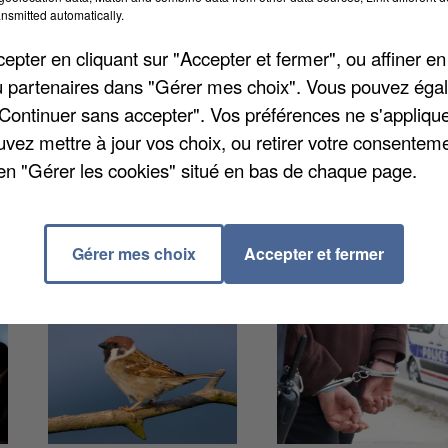
nsmitted automatically.
on de Saint-Quentin-en-Yvelines divise les opinions !
pter en cliquant sur "Accepter et fermer", ou affiner en
ation de Saint-Quentin avait annoncé vouloir bâtir c
/ou partenaires dans "Gérer mes choix". Vous pouvez éga
maire de Guyancourt ne semble pas de cet avis pour l
"Continuer sans accepter". Vos préférences ne s'appliqu
proposera même une motion « s'opposant à tout proje
uvez mettre à jour vos choix, ou retirer votre consenteme
en "Gérer les cookies" situé en bas de chaque page.
Gérer mes choix
Accepter et fermer