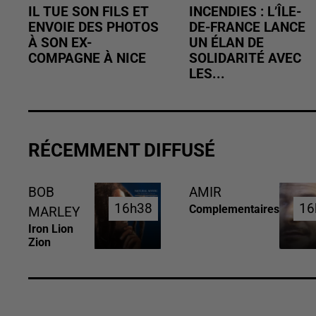
IL TUE SON FILS ET
INCENDIES : L’ÎLE-
ENVOIE DES PHOTOS
DE-FRANCE LANCE
À SON EX-
UN ÉLAN DE
COMPAGNE À NICE
SOLIDARITÉ AVEC
LES...
RÉCEMMENT DIFFUSÉ
BOB
AMIR
16h38
16h38
16
16
Complementaires
MARLEY
Iron Lion
Zion