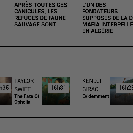
APRÈS TOUTES CES
L’UN DES
CANICULES, LES
FONDATEURS
REFUGES DE FAUNE
SUPPOSÉS DE LA D
SAUVAGE SONT...
MAFIA INTERPELL
EN ALGÉRIE
TAYLOR
KENDJI
h35
h35
16h31
16h31
16h2
16h2
SWIFT
GIRAC
The Fate Of
Evidemment
Ophelia