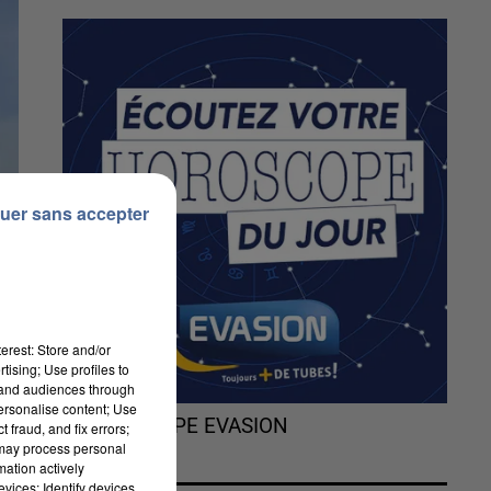
uer sans accepter
erest: Store and/or
tising; Use profiles to
tand audiences through
personalise content; Use
L'HOROSCOPE EVASION
 fraud, and fix errors;
 may process personal
mation actively
vices; Identify devices