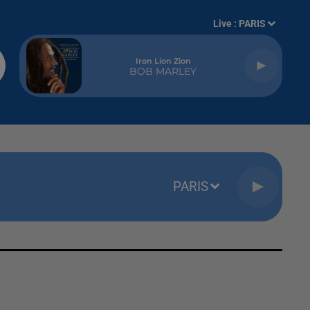
Live :
PARIS
Iron Lion Zion
BOB MARLEY
PARIS