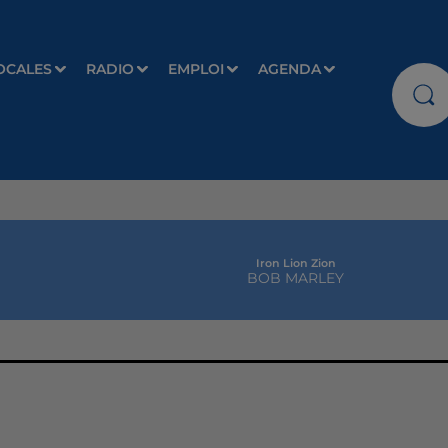
OCALES
RADIO
EMPLOI
AGENDA
Iron Lion Zion
BOB MARLEY