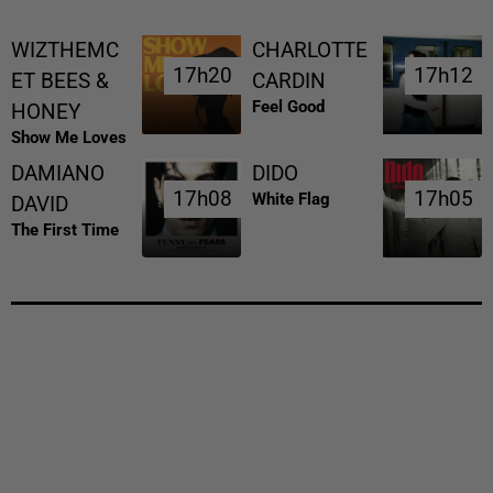
WIZTHEMC
CHARLOTTE
17h20
17h20
17h12
17h12
ET BEES &
CARDIN
Feel Good
HONEY
Show Me Loves
DAMIANO
DIDO
17h08
17h08
17h05
17h05
White Flag
DAVID
The First Time