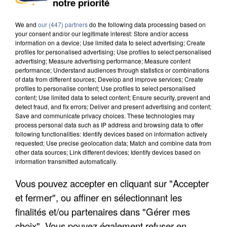
notre priorité
DE SOLIDARITÉ AVEC LES...
We and
our (447) partners
do the following data processing based on
your consent and/or our legitimate interest: Store and/or access
information on a device; Use limited data to select advertising; Create
profiles for personalised advertising; Use profiles to select personalised
advertising; Measure advertising performance; Measure content
performance; Understand audiences through statistics or combinations
of data from different sources; Develop and improve services; Create
profiles to personalise content; Use profiles to select personalised
content; Use limited data to select content; Ensure security, prevent and
detect fraud, and fix errors; Deliver and present advertising and content;
Save and communicate privacy choices. These technologies may
process personal data such as IP address and browsing data to offer
following functionalities: Identify devices based on information actively
requested; Use precise geolocation data; Match and combine data from
other data sources; Link different devices; Identify devices based on
information transmitted automatically.
Vous pouvez accepter en cliquant sur "Accepter
APRÈS TOUTES CES CANICULES, LES REFUGES
et fermer", ou affiner en sélectionnant les
DE FAUNE SAUVAGE SONT...
finalités et/ou partenaires dans "Gérer mes
choix". Vous pouvez également refuser en