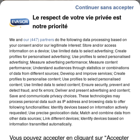
Continuer sans accepter
Le respect de votre vie privée est
notre priorité
We and
our (447) partners
do the following data processing based on
your consent and/or our legitimate interest: Store and/or access
information on a device; Use limited data to select advertising; Create
UNE TOURISTE DE L’OISE EMPORTÉE PAR UNE
profiles for personalised advertising; Use profiles to select personalised
COULÉE DE BOUE EN HAUTE-SAVOIE
advertising; Measure advertising performance; Measure content
performance; Understand audiences through statistics or combinations
of data from different sources; Develop and improve services; Create
profiles to personalise content; Use profiles to select personalised
content; Use limited data to select content; Ensure security, prevent and
detect fraud, and fix errors; Deliver and present advertising and content;
Save and communicate privacy choices. These technologies may
process personal data such as IP address and browsing data to offer
following functionalities: Identify devices based on information actively
requested; Use precise geolocation data; Match and combine data from
other data sources; Link different devices; Identify devices based on
information transmitted automatically.
Vous pouvez accepter en cliquant sur "Accepter