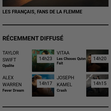
LES FRANÇAIS, FANS DE LA FLEMME
RÉCEMMENT DIFFUSÉ
TAYLOR
VITAA
14h23
14h23
14h20
14h20
Les Choses Qu'on
SWIFT
Fait
Opalite
ALEX
JOSEPH
14h17
14h17
14h15
14h15
WARREN
KAMEL
Fever Dream
Crash