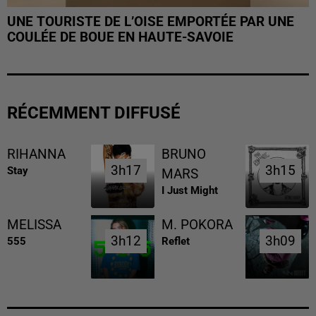
UNE TOURISTE DE L’OISE EMPORTÉE PAR UNE
COULÉE DE BOUE EN HAUTE-SAVOIE
RÉCEMMENT DIFFUSÉ
RIHANNA
BRUNO
3h17
3h17
3h15
3h15
Stay
MARS
I Just Might
MELISSA
M. POKORA
3h12
3h12
3h09
3h09
555
Reflet