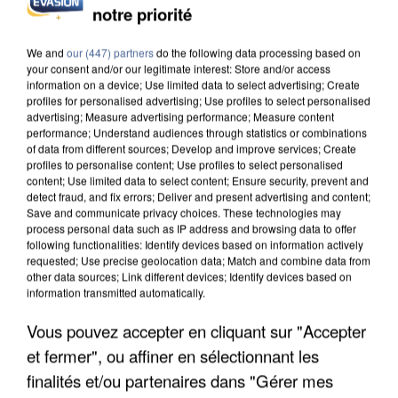
DE SOLIDARITÉ AVEC LES...
notre priorité
We and
our (447) partners
do the following data processing based on
your consent and/or our legitimate interest: Store and/or access
information on a device; Use limited data to select advertising; Create
profiles for personalised advertising; Use profiles to select personalised
advertising; Measure advertising performance; Measure content
performance; Understand audiences through statistics or combinations
of data from different sources; Develop and improve services; Create
profiles to personalise content; Use profiles to select personalised
content; Use limited data to select content; Ensure security, prevent and
detect fraud, and fix errors; Deliver and present advertising and content;
Save and communicate privacy choices. These technologies may
process personal data such as IP address and browsing data to offer
following functionalities: Identify devices based on information actively
requested; Use precise geolocation data; Match and combine data from
other data sources; Link different devices; Identify devices based on
information transmitted automatically.
APRÈS TOUTES CES CANICULES, LES REFUGES
Vous pouvez accepter en cliquant sur "Accepter
DE FAUNE SAUVAGE SONT...
et fermer", ou affiner en sélectionnant les
finalités et/ou partenaires dans "Gérer mes