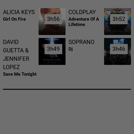
ALICIA KEYS
COLDPLAY
3h56
3h56
3h52
3h52
Girl On Fire
Adventure Of A
Lifetime
DAVID
SOPRANO
3h49
3h49
3h46
3h46
Dj
GUETTA &
JENNIFER
LOPEZ
Save Me Tonight