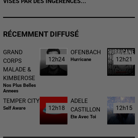
VISÉS PAR DES INGÉRENCES...
RÉCEMMENT DIFFUSÉ
GRAND
OFENBACH
12h24
12h24
12h21
12h21
Hurricane
CORPS
MALADE &
KIMBEROSE
Nos Plus Belles
Annees
TEMPER CITY
ADELE
12h18
12h18
12h15
12h15
Self Aware
CASTILLON
Ete Avec Toi