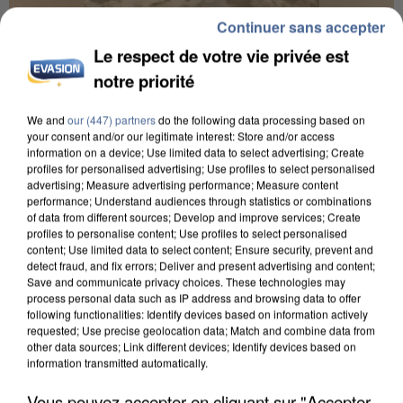
Continuer sans accepter
Le respect de votre vie privée est
notre priorité
UNE TOURISTE DE L’OISE EMPORTÉE PAR UNE
COULÉE DE BOUE EN HAUTE-SAVOIE
We and
our (447) partners
do the following data processing based on
your consent and/or our legitimate interest: Store and/or access
information on a device; Use limited data to select advertising; Create
profiles for personalised advertising; Use profiles to select personalised
advertising; Measure advertising performance; Measure content
performance; Understand audiences through statistics or combinations
of data from different sources; Develop and improve services; Create
profiles to personalise content; Use profiles to select personalised
content; Use limited data to select content; Ensure security, prevent and
detect fraud, and fix errors; Deliver and present advertising and content;
Save and communicate privacy choices. These technologies may
process personal data such as IP address and browsing data to offer
following functionalities: Identify devices based on information actively
requested; Use precise geolocation data; Match and combine data from
other data sources; Link different devices; Identify devices based on
information transmitted automatically.
Vous pouvez accepter en cliquant sur "Accepter