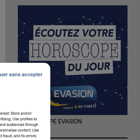
uer sans accepter
erest: Store and/or
tising; Use profiles to
L'HOROSCOPE EVASION
tand audiences through
personalise content; Use
 fraud, and fix errors;