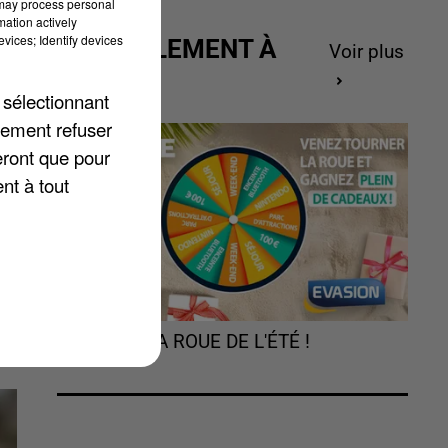
 may process personal
mation actively
vices; Identify devices
ACTUELLEMENT À
Voir plus
GAGNER
e.
 sélectionnant
u
lement refuser
eront que pour
nt à tout
vu
TOURNEZ LA ROUE DE L'ÉTÉ !