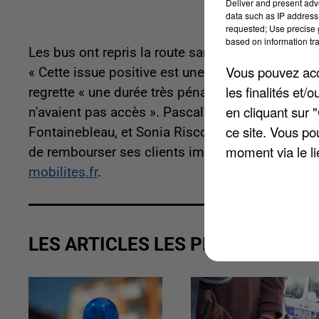
Deliver and present adv
data such as IP address 
requested; Use precise g
based on information tra
Les bus ont repris la route samedi dernier, apr
Vous pouvez acce
« Cette issue positive est une excellente nouvel
les finalités et
regrette « une durée très pénalisante » tout en «
en cliquant sur 
n'avaient pas accès ». Pascal Gouhoury a salué 
ce site. Vous po
Fontainebleau, et Sonia Risco, vice-présidente e
moment via le li
de rembourser ses clients impactés : un formula
mobilites.fr
.
LES ARTICLES LES PLUS VUS