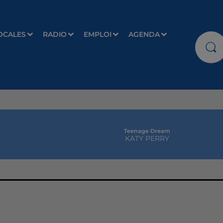
OCALES
RADIO
EMPLOI
AGENDA
Teenage Dream
KATY PERRY