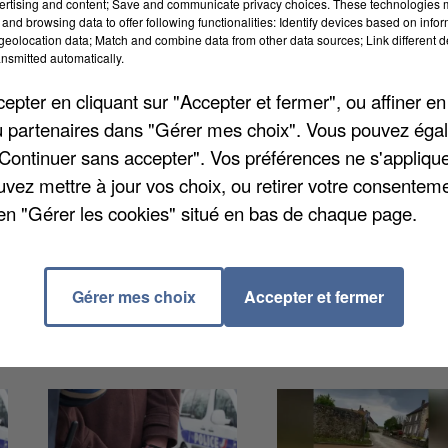
ertising and content; Save and communicate privacy choices. These technologies
and browsing data to offer following functionalities: Identify devices based on infor
eolocation data; Match and combine data from other data sources; Link different de
nsmitted automatically.
ès deux mois de blocage au dépôt de Vulaines-sur-Sein
pter en cliquant sur "Accepter et fermer", ou affiner en
le », écrit Pascal Gouhoury dans un communiqué. L'él
/ou partenaires dans "Gérer mes choix". Vous pouvez éga
 laissant les usagers payer un service auquel ils
"Continuer sans accepter". Vos préférences ne s'appliqu
« la mobilisation de l'ensemble » des élus du Pays de
uvez mettre à jour vos choix, ou retirer votre consenteme
n charge des mobilités. Île-de-France Mobilités a pré
en "Gérer les cookies" situé en bas de chaque page.
ire est à compléter en ligne, sur
www.iledefrance-
Gérer mes choix
Accepter et fermer