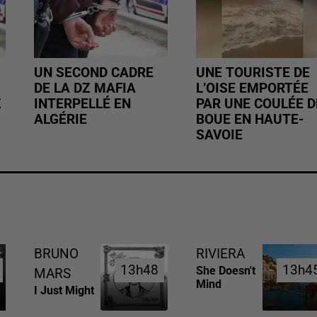
UN SECOND CADRE
UNE TOURISTE DE
DE LA DZ MAFIA
L’OISE EMPORTÉE
Z
INTERPELLÉ EN
PAR UNE COULÉE D
ALGÉRIE
BOUE EN HAUTE-
SAVOIE
BRUNO
RIVIERA
13h48
13h48
13h4
13h4
She Doesn't
MARS
Mind
I Just Might