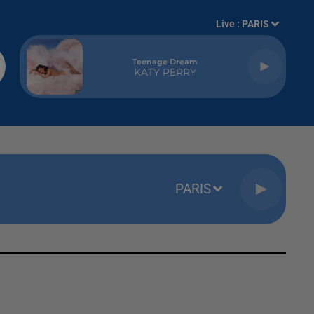
Live :
PARIS
Teenage Dream
KATY PERRY
PARIS