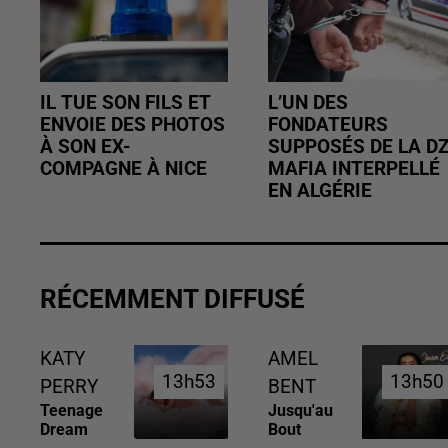
IL TUE SON FILS ET
L’UN DES
ENVOIE DES PHOTOS
FONDATEURS
À SON EX-
SUPPOSÉS DE LA D
COMPAGNE À NICE
MAFIA INTERPELLÉ
EN ALGÉRIE
RÉCEMMENT DIFFUSÉ
KATY
AMEL
13h53
13h53
13h50
13h50
PERRY
BENT
Teenage
Jusqu'au
Dream
Bout