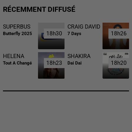
RÉCEMMENT DIFFUSÉ
SUPERBUS
CRAIG DAVID
18h30
18h30
18h26
18h26
Butterfly 2025
7 Days
HELENA
SHAKIRA
18h23
18h23
18h20
18h20
Tout A Changé
Dai Dai