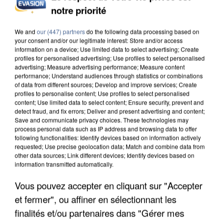
notre priorité
INCENDIES : L’ÎLE-DE-FRANCE LANCE UN ÉLAN
DE SOLIDARITÉ AVEC LES...
We and
our (447) partners
do the following data processing based on
your consent and/or our legitimate interest: Store and/or access
information on a device; Use limited data to select advertising; Create
profiles for personalised advertising; Use profiles to select personalised
advertising; Measure advertising performance; Measure content
performance; Understand audiences through statistics or combinations
of data from different sources; Develop and improve services; Create
profiles to personalise content; Use profiles to select personalised
content; Use limited data to select content; Ensure security, prevent and
detect fraud, and fix errors; Deliver and present advertising and content;
Save and communicate privacy choices. These technologies may
process personal data such as IP address and browsing data to offer
following functionalities: Identify devices based on information actively
requested; Use precise geolocation data; Match and combine data from
other data sources; Link different devices; Identify devices based on
information transmitted automatically.
Vous pouvez accepter en cliquant sur "Accepter
et fermer", ou affiner en sélectionnant les
APRÈS TOUTES CES CANICULES, LES REFUGES
finalités et/ou partenaires dans "Gérer mes
DE FAUNE SAUVAGE SONT...