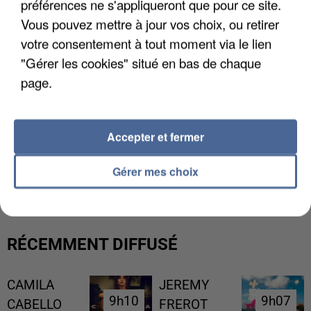
préférences ne s'appliqueront que pour ce site.
Vous pouvez mettre à jour vos choix, ou retirer
votre consentement à tout moment via le lien
"Gérer les cookies" situé en bas de chaque
page.
Accepter et fermer
UN SECOND CADRE DE LA DZ MAFIA
INTERPELLÉ EN ALGÉRIE
Gérer mes choix
RÉCEMMENT DIFFUSÉ
CAMILA
JEREMY
9h10
9h10
9h07
9h07
CABELLO
FREROT