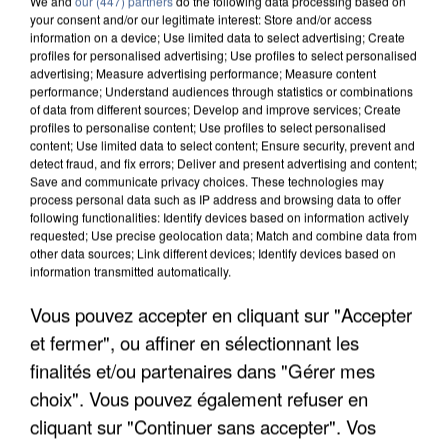
We and
our (447) partners
do the following data processing based on
your consent and/or our legitimate interest: Store and/or access
information on a device; Use limited data to select advertising; Create
profiles for personalised advertising; Use profiles to select personalised
advertising; Measure advertising performance; Measure content
performance; Understand audiences through statistics or combinations
of data from different sources; Develop and improve services; Create
profiles to personalise content; Use profiles to select personalised
content; Use limited data to select content; Ensure security, prevent and
detect fraud, and fix errors; Deliver and present advertising and content;
Save and communicate privacy choices. These technologies may
process personal data such as IP address and browsing data to offer
following functionalities: Identify devices based on information actively
requested; Use precise geolocation data; Match and combine data from
other data sources; Link different devices; Identify devices based on
information transmitted automatically.
L’UN DES FONDATEURS SUPPOSÉS DE LA DZ
MAFIA INTERPELLÉ EN ALGÉRIE
Vous pouvez accepter en cliquant sur "Accepter
et fermer", ou affiner en sélectionnant les
finalités et/ou partenaires dans "Gérer mes
choix". Vous pouvez également refuser en
cliquant sur "Continuer sans accepter". Vos