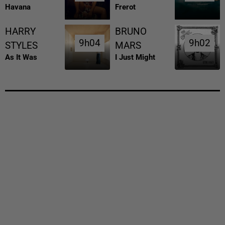
Havana
Frerot
HARRY
BRUNO
9h04
9h04
9h02
9h02
STYLES
MARS
As It Was
I Just Might