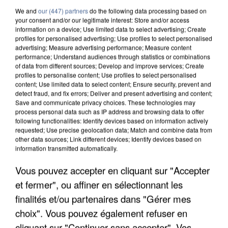
We and
our (447) partners
do the following data processing based on
your consent and/or our legitimate interest: Store and/or access
information on a device; Use limited data to select advertising; Create
profiles for personalised advertising; Use profiles to select personalised
advertising; Measure advertising performance; Measure content
performance; Understand audiences through statistics or combinations
of data from different sources; Develop and improve services; Create
profiles to personalise content; Use profiles to select personalised
content; Use limited data to select content; Ensure security, prevent and
detect fraud, and fix errors; Deliver and present advertising and content;
Save and communicate privacy choices. These technologies may
process personal data such as IP address and browsing data to offer
following functionalities: Identify devices based on information actively
requested; Use precise geolocation data; Match and combine data from
other data sources; Link different devices; Identify devices based on
information transmitted automatically.
APRÈS TOUTES CES CANICULES, LES REFUGES
Vous pouvez accepter en cliquant sur "Accepter
DE FAUNE SAUVAGE SONT...
et fermer", ou affiner en sélectionnant les
finalités et/ou partenaires dans "Gérer mes
choix". Vous pouvez également refuser en
cliquant sur "Continuer sans accepter". Vos