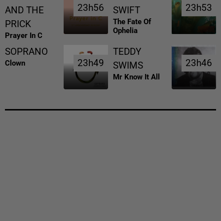
23h56
23h56
23h53
23h53
AND THE
SWIFT
The Fate Of
PRICK
Ophelia
Prayer In C
SOPRANO
TEDDY
23h49
23h49
23h46
23h46
Clown
SWIMS
Mr Know It All