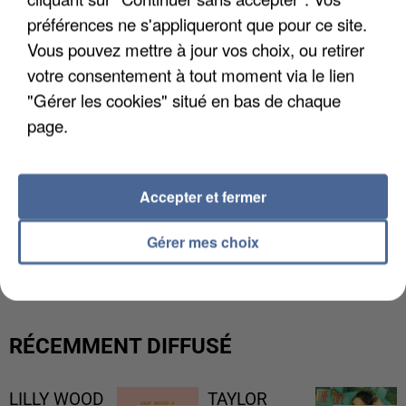
préférences ne s'appliqueront que pour ce site.
Vous pouvez mettre à jour vos choix, ou retirer
votre consentement à tout moment via le lien
"Gérer les cookies" situé en bas de chaque
page.
Accepter et fermer
L’UN DES FONDATEURS SUPPOSÉS DE LA DZ
Gérer mes choix
MAFIA INTERPELLÉ EN ALGÉRIE
RÉCEMMENT DIFFUSÉ
LILLY WOOD
TAYLOR