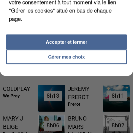
votre consentement à tout moment via le lien
"Gérer les cookies" situé en bas de chaque
page.
LES DONNÉES DE 300 000 CLIENTS DÉROBÉES À
INTERMARCHÉ APRÈS UNE...
Accepter et fermer
Gérer mes choix
RÉCEMMENT DIFFUSÉ
COLDPLAY
JEREMY
8h13
8h13
8h11
8h11
We Pray
FREROT
Frerot
MARY J
BRUNO
8h06
8h06
8h02
8h02
BLIGE
MARS