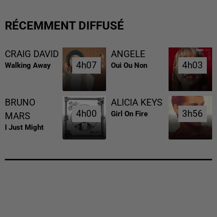
RÉCEMMENT DIFFUSÉ
CRAIG DAVID
ANGELE
4h07
4h07
4h03
4h03
Walking Away
Oui Ou Non
BRUNO
ALICIA KEYS
4h00
4h00
3h56
3h56
Girl On Fire
MARS
I Just Might