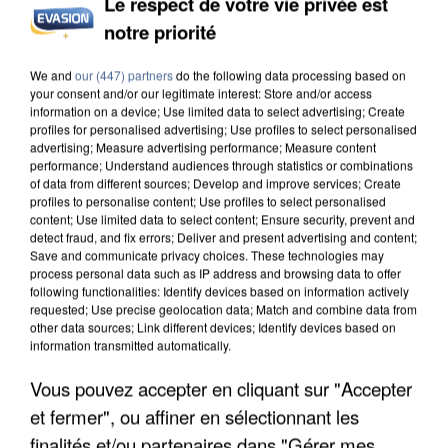
Le respect de votre vie privée est
notre priorité
INCENDIES : L’ÎLE-DE-FRANCE LANCE UN ÉLAN
DE SOLIDARITÉ AVEC LES...
We and
our (447) partners
do the following data processing based on
your consent and/or our legitimate interest: Store and/or access
information on a device; Use limited data to select advertising; Create
profiles for personalised advertising; Use profiles to select personalised
advertising; Measure advertising performance; Measure content
performance; Understand audiences through statistics or combinations
of data from different sources; Develop and improve services; Create
profiles to personalise content; Use profiles to select personalised
content; Use limited data to select content; Ensure security, prevent and
detect fraud, and fix errors; Deliver and present advertising and content;
Save and communicate privacy choices. These technologies may
process personal data such as IP address and browsing data to offer
following functionalities: Identify devices based on information actively
requested; Use precise geolocation data; Match and combine data from
other data sources; Link different devices; Identify devices based on
information transmitted automatically.
Vous pouvez accepter en cliquant sur "Accepter
et fermer", ou affiner en sélectionnant les
APRÈS TOUTES CES CANICULES, LES REFUGES
finalités et/ou partenaires dans "Gérer mes