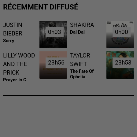
RÉCEMMENT DIFFUSÉ
JUSTIN
SHAKIRA
0h03
0h03
0h00
0h00
Dai Dai
BIEBER
Sorry
LILLY WOOD
TAYLOR
23h56
23h56
23h53
23h53
AND THE
SWIFT
The Fate Of
PRICK
Ophelia
Prayer In C