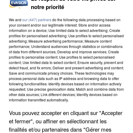
notre priorité
INCENDIES : L’ÎLE-DE-FRANCE LANCE UN ÉLAN
DE SOLIDARITÉ AVEC LES...
We and
our (447) partners
do the following data processing based on
your consent and/or our legitimate interest: Store and/or access
information on a device; Use limited data to select advertising; Create
profiles for personalised advertising; Use profiles to select personalised
advertising; Measure advertising performance; Measure content
performance; Understand audiences through statistics or combinations
of data from different sources; Develop and improve services; Create
profiles to personalise content; Use profiles to select personalised
content; Use limited data to select content; Ensure security, prevent and
detect fraud, and fix errors; Deliver and present advertising and content;
Save and communicate privacy choices. These technologies may
process personal data such as IP address and browsing data to offer
following functionalities: Identify devices based on information actively
requested; Use precise geolocation data; Match and combine data from
other data sources; Link different devices; Identify devices based on
information transmitted automatically.
Vous pouvez accepter en cliquant sur "Accepter
et fermer", ou affiner en sélectionnant les
APRÈS TOUTES CES CANICULES, LES REFUGES
DE FAUNE SAUVAGE SONT...
finalités et/ou partenaires dans "Gérer mes