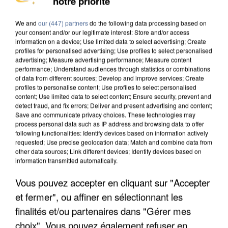
notre priorité
MAFIA INTERPELLÉ EN ALGÉRIE
We and
our (447) partners
do the following data processing based on
your consent and/or our legitimate interest: Store and/or access
information on a device; Use limited data to select advertising; Create
profiles for personalised advertising; Use profiles to select personalised
advertising; Measure advertising performance; Measure content
performance; Understand audiences through statistics or combinations
of data from different sources; Develop and improve services; Create
profiles to personalise content; Use profiles to select personalised
content; Use limited data to select content; Ensure security, prevent and
detect fraud, and fix errors; Deliver and present advertising and content;
Save and communicate privacy choices. These technologies may
process personal data such as IP address and browsing data to offer
following functionalities: Identify devices based on information actively
requested; Use precise geolocation data; Match and combine data from
other data sources; Link different devices; Identify devices based on
information transmitted automatically.
Vous pouvez accepter en cliquant sur "Accepter
UN SECOND CADRE DE LA DZ MAFIA
et fermer", ou affiner en sélectionnant les
INTERPELLÉ EN ALGÉRIE
finalités et/ou partenaires dans "Gérer mes
choix". Vous pouvez également refuser en