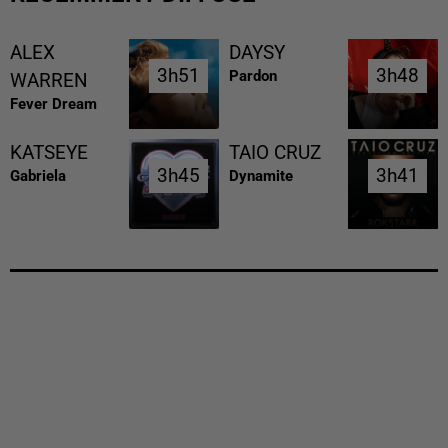
ALEX
DAYSY
3h51
3h51
3h48
3h48
Pardon
WARREN
Fever Dream
KATSEYE
TAIO CRUZ
3h45
3h45
3h41
3h41
Gabriela
Dynamite