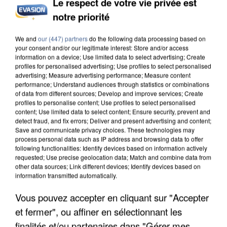
Le respect de votre vie privée est
notre priorité
INCENDIES : L’ÎLE-DE-FRANCE LANCE UN ÉLAN
DE SOLIDARITÉ AVEC LES...
We and
our (447) partners
do the following data processing based on
your consent and/or our legitimate interest: Store and/or access
information on a device; Use limited data to select advertising; Create
profiles for personalised advertising; Use profiles to select personalised
advertising; Measure advertising performance; Measure content
performance; Understand audiences through statistics or combinations
of data from different sources; Develop and improve services; Create
profiles to personalise content; Use profiles to select personalised
content; Use limited data to select content; Ensure security, prevent and
detect fraud, and fix errors; Deliver and present advertising and content;
Save and communicate privacy choices. These technologies may
process personal data such as IP address and browsing data to offer
following functionalities: Identify devices based on information actively
requested; Use precise geolocation data; Match and combine data from
other data sources; Link different devices; Identify devices based on
information transmitted automatically.
Vous pouvez accepter en cliquant sur "Accepter
et fermer", ou affiner en sélectionnant les
APRÈS TOUTES CES CANICULES, LES REFUGES
finalités et/ou partenaires dans "Gérer mes