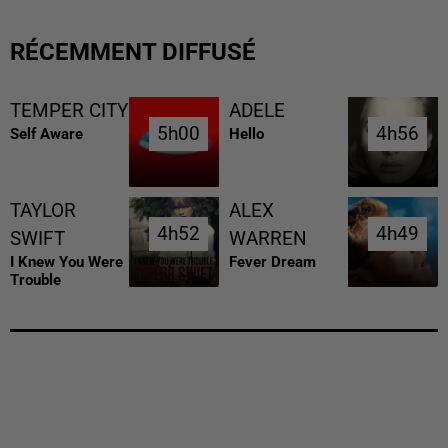
RÉCEMMENT DIFFUSÉ
TEMPER CITY
ADELE
5h00
5h00
4h56
4h56
Self Aware
Hello
TAYLOR
ALEX
4h52
4h52
4h49
4h49
SWIFT
WARREN
I Knew You Were
Fever Dream
Trouble