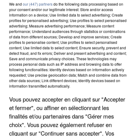
We and
our (447) partners
do the following data processing based on
your consent and/or our legitimate interest: Store and/or access
information on a device; Use limited data to select advertising; Create
profiles for personalised advertising; Use profiles to select personalised
advertising; Measure advertising performance; Measure content
performance; Understand audiences through statistics or combinations
of data from different sources; Develop and improve services; Create
profiles to personalise content; Use profiles to select personalised
content; Use limited data to select content; Ensure security, prevent and
detect fraud, and fix errors; Deliver and present advertising and content;
Save and communicate privacy choices. These technologies may
process personal data such as IP address and browsing data to offer
following functionalities: Identify devices based on information actively
requested; Use precise geolocation data; Match and combine data from
other data sources; Link different devices; Identify devices based on
APRÈS TOUTES CES CANICULES, LES REFUGES
information transmitted automatically.
DE FAUNE SAUVAGE SONT...
Vous pouvez accepter en cliquant sur "Accepter
et fermer", ou affiner en sélectionnant les
finalités et/ou partenaires dans "Gérer mes
choix". Vous pouvez également refuser en
cliquant sur "Continuer sans accepter". Vos