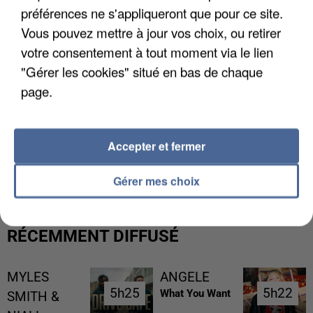
préférences ne s'appliqueront que pour ce site.
Vous pouvez mettre à jour vos choix, ou retirer
votre consentement à tout moment via le lien
"Gérer les cookies" situé en bas de chaque
page.
Accepter et fermer
L’UN DES FONDATEURS SUPPOSÉS DE LA DZ
MAFIA INTERPELLÉ EN ALGÉRIE
Gérer mes choix
RÉCEMMENT DIFFUSÉ
MYLES
ANGELE
5h25
5h25
5h22
5h22
What You Want
SMITH &