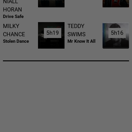
NIALL
HORAN
Drive Safe
MILKY
TEDDY
5h19
5h19
5h16
5h16
CHANCE
SWIMS
Stolen Dance
Mr Know It All