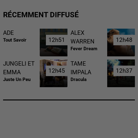
RÉCEMMENT DIFFUSÉ
ADE
ALEX
12h51
12h51
12h48
12h48
Tout Savoir
WARREN
Fever Dream
JUNGELI ET
TAME
12h45
12h45
12h37
12h37
EMMA
IMPALA
Juste Un Peu
Dracula