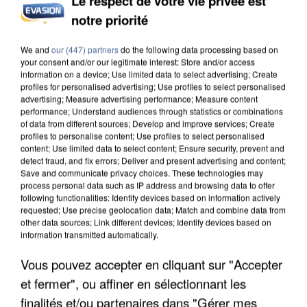
Le respect de votre vie privée est
notre priorité
INCENDIES : L’ÎLE-DE-FRANCE LANCE UN ÉLAN
DE SOLIDARITÉ AVEC LES...
We and
our (447) partners
do the following data processing based on
your consent and/or our legitimate interest: Store and/or access
information on a device; Use limited data to select advertising; Create
profiles for personalised advertising; Use profiles to select personalised
advertising; Measure advertising performance; Measure content
performance; Understand audiences through statistics or combinations
of data from different sources; Develop and improve services; Create
profiles to personalise content; Use profiles to select personalised
content; Use limited data to select content; Ensure security, prevent and
detect fraud, and fix errors; Deliver and present advertising and content;
Save and communicate privacy choices. These technologies may
process personal data such as IP address and browsing data to offer
following functionalities: Identify devices based on information actively
requested; Use precise geolocation data; Match and combine data from
other data sources; Link different devices; Identify devices based on
information transmitted automatically.
Vous pouvez accepter en cliquant sur "Accepter
et fermer", ou affiner en sélectionnant les
APRÈS TOUTES CES CANICULES, LES REFUGES
finalités et/ou partenaires dans "Gérer mes