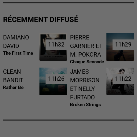
RÉCEMMENT DIFFUSÉ
DAMIANO
PIERRE
11h32
11h32
11h29
11h29
DAVID
GARNIER ET
The First Time
M. POKORA
Chaque Seconde
CLEAN
JAMES
11h26
11h26
11h22
11h22
BANDIT
MORRISON
Rather Be
ET NELLY
FURTADO
Broken Strings