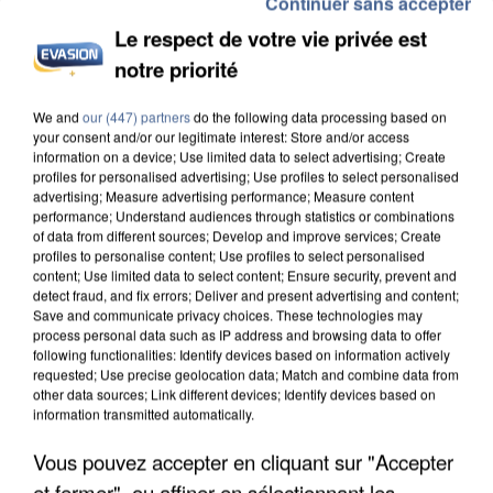
Continuer sans accepter
Le respect de votre vie privée est
notre priorité
INCENDIES : L’ÎLE-DE-FRANCE LANCE UN ÉLAN
DE SOLIDARITÉ AVEC LES...
We and
our (447) partners
do the following data processing based on
your consent and/or our legitimate interest: Store and/or access
information on a device; Use limited data to select advertising; Create
profiles for personalised advertising; Use profiles to select personalised
advertising; Measure advertising performance; Measure content
performance; Understand audiences through statistics or combinations
of data from different sources; Develop and improve services; Create
profiles to personalise content; Use profiles to select personalised
content; Use limited data to select content; Ensure security, prevent and
detect fraud, and fix errors; Deliver and present advertising and content;
Save and communicate privacy choices. These technologies may
process personal data such as IP address and browsing data to offer
following functionalities: Identify devices based on information actively
requested; Use precise geolocation data; Match and combine data from
other data sources; Link different devices; Identify devices based on
information transmitted automatically.
Vous pouvez accepter en cliquant sur "Accepter
et fermer", ou affiner en sélectionnant les
APRÈS TOUTES CES CANICULES, LES REFUGES