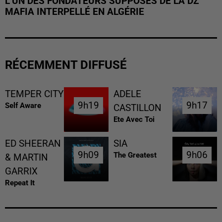
L’UN DES FONDATEURS SUPPOSÉS DE LA DZ
MAFIA INTERPELLÉ EN ALGÉRIE
RÉCEMMENT DIFFUSÉ
TEMPER CITY
ADELE
9h19
9h19
9h17
9h17
Self Aware
CASTILLON
Ete Avec Toi
ED SHEERAN
SIA
9h09
9h09
9h06
9h06
The Greatest
& MARTIN
GARRIX
Repeat It