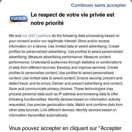
Continuer sans accepter
Le respect de votre vie privée est
notre priorité
We and
our (447) partners
do the following data processing based on
INCENDIES : L’ÎLE-DE-FRANCE LANCE UN ÉLAN
your consent and/or our legitimate interest: Store and/or access
DE SOLIDARITÉ AVEC LES...
information on a device; Use limited data to select advertising; Create
profiles for personalised advertising; Use profiles to select personalised
advertising; Measure advertising performance; Measure content
performance; Understand audiences through statistics or combinations
of data from different sources; Develop and improve services; Create
profiles to personalise content; Use profiles to select personalised
content; Use limited data to select content; Ensure security, prevent and
detect fraud, and fix errors; Deliver and present advertising and content;
Save and communicate privacy choices. These technologies may
process personal data such as IP address and browsing data to offer
following functionalities: Identify devices based on information actively
requested; Use precise geolocation data; Match and combine data from
other data sources; Link different devices; Identify devices based on
information transmitted automatically.
Vous pouvez accepter en cliquant sur "Accepter