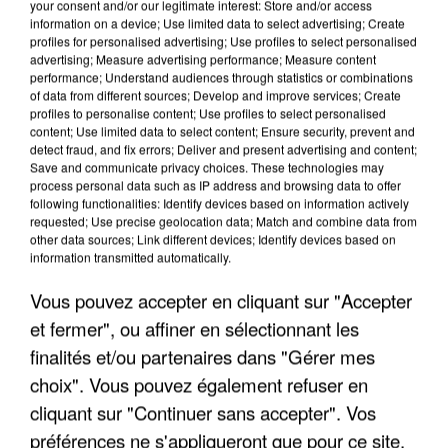
your consent and/or our legitimate interest: Store and/or access
information on a device; Use limited data to select advertising; Create
profiles for personalised advertising; Use profiles to select personalised
advertising; Measure advertising performance; Measure content
performance; Understand audiences through statistics or combinations
of data from different sources; Develop and improve services; Create
profiles to personalise content; Use profiles to select personalised
content; Use limited data to select content; Ensure security, prevent and
detect fraud, and fix errors; Deliver and present advertising and content;
Save and communicate privacy choices. These technologies may
process personal data such as IP address and browsing data to offer
following functionalities: Identify devices based on information actively
requested; Use precise geolocation data; Match and combine data from
other data sources; Link different devices; Identify devices based on
UN SECOND CADRE DE LA DZ MAFIA
information transmitted automatically.
INTERPELLÉ EN ALGÉRIE
Vous pouvez accepter en cliquant sur "Accepter
et fermer", ou affiner en sélectionnant les
finalités et/ou partenaires dans "Gérer mes
choix". Vous pouvez également refuser en
cliquant sur "Continuer sans accepter". Vos
préférences ne s'appliqueront que pour ce site.