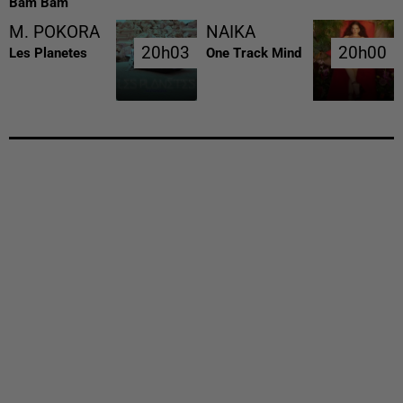
Bam Bam
M. POKORA
NAIKA
20h03
20h03
20h00
20h00
Les Planetes
One Track Mind