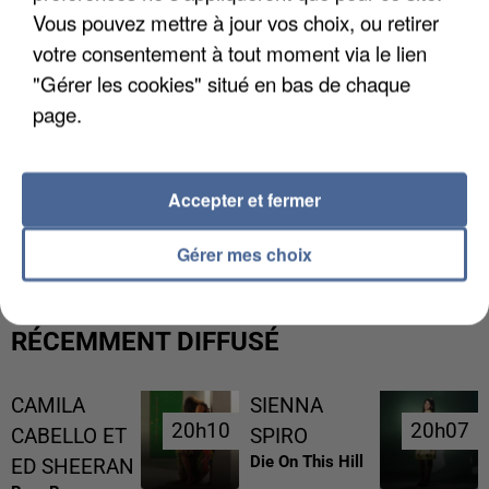
Vous pouvez mettre à jour vos choix, ou retirer
votre consentement à tout moment via le lien
"Gérer les cookies" situé en bas de chaque
page.
Accepter et fermer
UNE TOURISTE DE L’OISE EMPORTÉE PAR UNE
COULÉE DE BOUE EN HAUTE-SAVOIE
Gérer mes choix
RÉCEMMENT DIFFUSÉ
CAMILA
SIENNA
20h10
20h10
20h07
20h07
CABELLO ET
SPIRO
Die On This Hill
ED SHEERAN