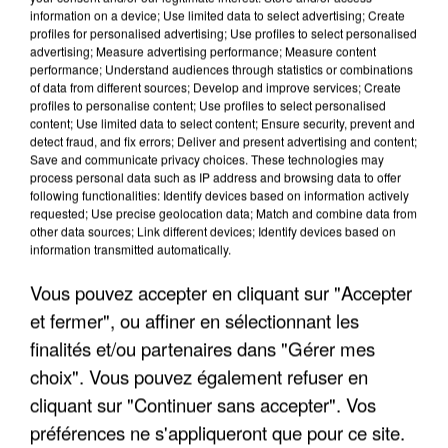
information on a device; Use limited data to select advertising; Create
profiles for personalised advertising; Use profiles to select personalised
advertising; Measure advertising performance; Measure content
performance; Understand audiences through statistics or combinations
of data from different sources; Develop and improve services; Create
profiles to personalise content; Use profiles to select personalised
content; Use limited data to select content; Ensure security, prevent and
detect fraud, and fix errors; Deliver and present advertising and content;
Save and communicate privacy choices. These technologies may
process personal data such as IP address and browsing data to offer
following functionalities: Identify devices based on information actively
requested; Use precise geolocation data; Match and combine data from
other data sources; Link different devices; Identify devices based on
APRÈS TOUTES CES CANICULES, LES REFUGES
information transmitted automatically.
DE FAUNE SAUVAGE SONT...
Vous pouvez accepter en cliquant sur "Accepter
et fermer", ou affiner en sélectionnant les
finalités et/ou partenaires dans "Gérer mes
choix". Vous pouvez également refuser en
cliquant sur "Continuer sans accepter". Vos
préférences ne s'appliqueront que pour ce site.