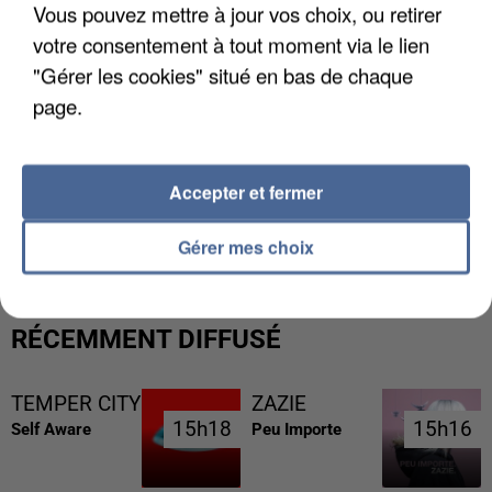
Vous pouvez mettre à jour vos choix, ou retirer
votre consentement à tout moment via le lien
"Gérer les cookies" situé en bas de chaque
page.
Accepter et fermer
L’UN DES FONDATEURS SUPPOSÉS DE LA DZ
MAFIA INTERPELLÉ EN ALGÉRIE
Gérer mes choix
RÉCEMMENT DIFFUSÉ
TEMPER CITY
ZAZIE
15h18
15h18
15h16
15h16
Self Aware
Peu Importe