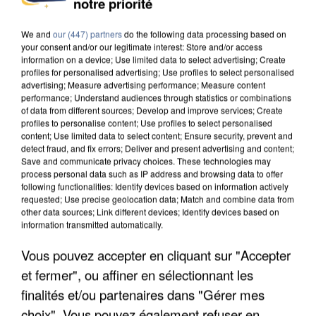
notre priorité
COULÉE DE BOUE EN HAUTE-SAVOIE
We and
our (447) partners
do the following data processing based on
your consent and/or our legitimate interest: Store and/or access
information on a device; Use limited data to select advertising; Create
profiles for personalised advertising; Use profiles to select personalised
advertising; Measure advertising performance; Measure content
performance; Understand audiences through statistics or combinations
of data from different sources; Develop and improve services; Create
profiles to personalise content; Use profiles to select personalised
content; Use limited data to select content; Ensure security, prevent and
detect fraud, and fix errors; Deliver and present advertising and content;
Save and communicate privacy choices. These technologies may
process personal data such as IP address and browsing data to offer
following functionalities: Identify devices based on information actively
requested; Use precise geolocation data; Match and combine data from
other data sources; Link different devices; Identify devices based on
information transmitted automatically.
Vous pouvez accepter en cliquant sur "Accepter
LES DONNÉES DE 300 000 CLIENTS DÉROBÉES À
et fermer", ou affiner en sélectionnant les
INTERMARCHÉ APRÈS UNE...
finalités et/ou partenaires dans "Gérer mes
choix". Vous pouvez également refuser en