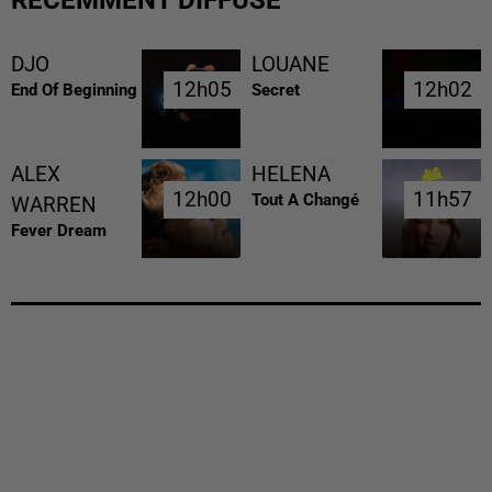
DJO
LOUANE
12h05
12h05
12h02
12h02
End Of Beginning
Secret
ALEX
HELENA
12h00
12h00
11h57
11h57
Tout A Changé
WARREN
Fever Dream