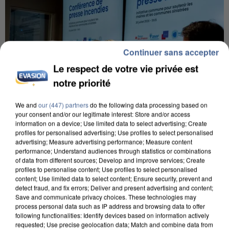
Continuer sans accepter
Le respect de votre vie privée est
notre priorité
We and
our (447) partners
do the following data processing based on
your consent and/or our legitimate interest: Store and/or access
information on a device; Use limited data to select advertising; Create
profiles for personalised advertising; Use profiles to select personalised
advertising; Measure advertising performance; Measure content
performance; Understand audiences through statistics or combinations
INCENDIES : L’ÎLE-DE-FRANCE LANCE UN ÉLAN
of data from different sources; Develop and improve services; Create
DE SOLIDARITÉ AVEC LES...
profiles to personalise content; Use profiles to select personalised
content; Use limited data to select content; Ensure security, prevent and
detect fraud, and fix errors; Deliver and present advertising and content;
Save and communicate privacy choices. These technologies may
process personal data such as IP address and browsing data to offer
following functionalities: Identify devices based on information actively
requested; Use precise geolocation data; Match and combine data from