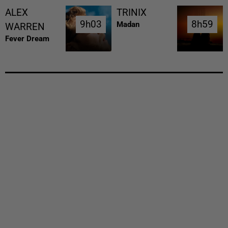
ALEX
TRINIX
9h03
9h03
8h59
8h59
Madan
WARREN
Fever Dream