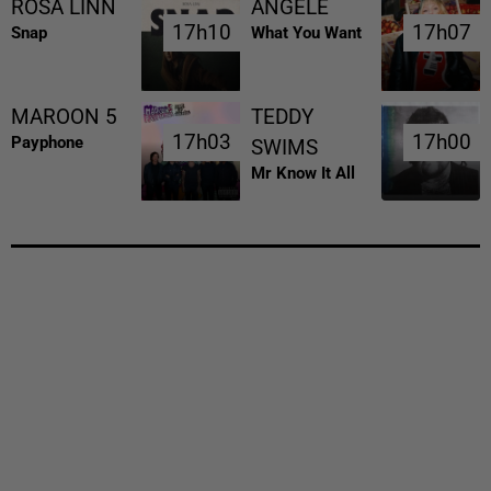
ROSA LINN
ANGELE
17h10
17h10
17h07
17h07
Snap
What You Want
MAROON 5
TEDDY
17h03
17h03
17h00
17h00
Payphone
SWIMS
Mr Know It All