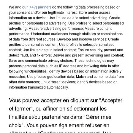
We and
our (447) partners
do the following data processing based on
your consent and/or our legitimate interest: Store and/or access
information on a device; Use limited data to select advertising; Create
profiles for personalised advertising; Use profiles to select personalised
advertising; Measure advertising performance; Measure content
performance; Understand audiences through statistics or combinations
of data from different sources; Develop and improve services; Create
profiles to personalise content; Use profiles to select personalised
content; Use limited data to select content; Ensure security, prevent and
detect fraud, and fix errors; Deliver and present advertising and content;
Save and communicate privacy choices. These technologies may
process personal data such as IP address and browsing data to offer
following functionalities: Identify devices based on information actively
requested; Use precise geolocation data; Match and combine data from
other data sources; Link different devices; Identify devices based on
information transmitted automatically.
UN SECOND CADRE DE LA DZ MAFIA
Vous pouvez accepter en cliquant sur "Accepter
INTERPELLÉ EN ALGÉRIE
et fermer", ou affiner en sélectionnant les
finalités et/ou partenaires dans "Gérer mes
choix". Vous pouvez également refuser en
cliquant sur "Continuer sans accepter". Vos