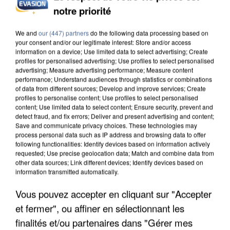
notre priorité
INCENDIES : L’ÎLE-DE-FRANCE LANCE UN ÉLAN
DE SOLIDARITÉ AVEC LES...
We and
our (447) partners
do the following data processing based on
your consent and/or our legitimate interest: Store and/or access
information on a device; Use limited data to select advertising; Create
profiles for personalised advertising; Use profiles to select personalised
advertising; Measure advertising performance; Measure content
performance; Understand audiences through statistics or combinations
of data from different sources; Develop and improve services; Create
profiles to personalise content; Use profiles to select personalised
content; Use limited data to select content; Ensure security, prevent and
detect fraud, and fix errors; Deliver and present advertising and content;
Save and communicate privacy choices. These technologies may
process personal data such as IP address and browsing data to offer
following functionalities: Identify devices based on information actively
requested; Use precise geolocation data; Match and combine data from
other data sources; Link different devices; Identify devices based on
information transmitted automatically.
Vous pouvez accepter en cliquant sur "Accepter
et fermer", ou affiner en sélectionnant les
APRÈS TOUTES CES CANICULES, LES REFUGES
finalités et/ou partenaires dans "Gérer mes
DE FAUNE SAUVAGE SONT...