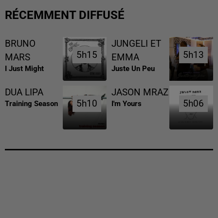
RÉCEMMENT DIFFUSÉ
BRUNO
JUNGELI ET
5h15
5h15
5h13
5h13
MARS
EMMA
I Just Might
Juste Un Peu
DUA LIPA
JASON MRAZ
5h10
5h10
5h06
5h06
Training Season
I'm Yours