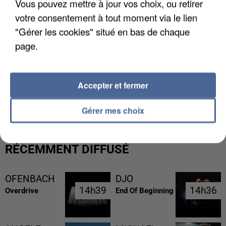
Vous pouvez mettre à jour vos choix, ou retirer
votre consentement à tout moment via le lien
"Gérer les cookies" situé en bas de chaque
page.
Accepter et fermer
LES FRANÇAIS, FANS DE LA FLEMME
Gérer mes choix
RÉCEMMENT DIFFUSÉ
OFENBACH
DJO
14h39
14h39
14h36
14h36
Overdrive
End Of Beginning