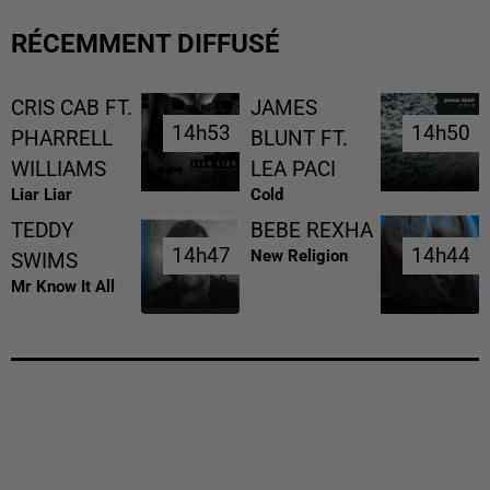
RÉCEMMENT DIFFUSÉ
CRIS CAB FT.
JAMES
14h53
14h53
14h50
14h50
PHARRELL
BLUNT FT.
WILLIAMS
LEA PACI
Liar Liar
Cold
TEDDY
BEBE REXHA
14h47
14h47
14h44
14h44
New Religion
SWIMS
Mr Know It All