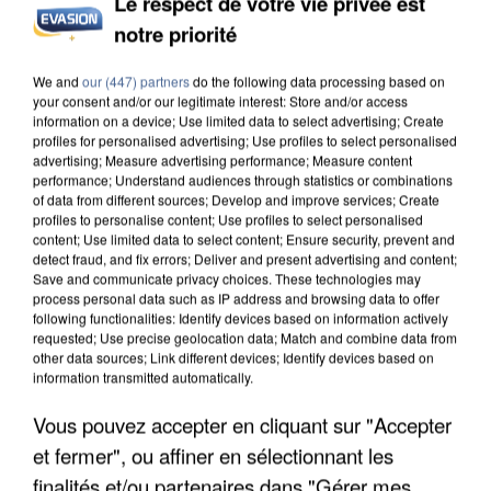
Le respect de votre vie privée est
notre priorité
L’UN DES FONDATEURS SUPPOSÉS DE LA DZ
MAFIA INTERPELLÉ EN ALGÉRIE
We and
our (447) partners
do the following data processing based on
your consent and/or our legitimate interest: Store and/or access
information on a device; Use limited data to select advertising; Create
profiles for personalised advertising; Use profiles to select personalised
advertising; Measure advertising performance; Measure content
performance; Understand audiences through statistics or combinations
of data from different sources; Develop and improve services; Create
profiles to personalise content; Use profiles to select personalised
content; Use limited data to select content; Ensure security, prevent and
detect fraud, and fix errors; Deliver and present advertising and content;
Save and communicate privacy choices. These technologies may
process personal data such as IP address and browsing data to offer
following functionalities: Identify devices based on information actively
requested; Use precise geolocation data; Match and combine data from
other data sources; Link different devices; Identify devices based on
information transmitted automatically.
Vous pouvez accepter en cliquant sur "Accepter
et fermer", ou affiner en sélectionnant les
UN SECOND CADRE DE LA DZ MAFIA
finalités et/ou partenaires dans "Gérer mes
INTERPELLÉ EN ALGÉRIE