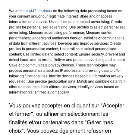
We and
our (447) partners
do the following data processing based on
your consent and/or our legitimate interest: Store and/or access
information on a device; Use limited data to select advertising; Create
profiles for personalised advertising; Use profiles to select personalised
advertising; Measure advertising performance; Measure content
performance; Understand audiences through statistics or combinations
of data from different sources; Develop and improve services; Create
profiles to personalise content; Use profiles to select personalised
content; Use limited data to select content; Ensure security, prevent and
detect fraud, and fix errors; Deliver and present advertising and content;
Save and communicate privacy choices. These technologies may
process personal data such as IP address and browsing data to offer
following functionalities: Identify devices based on information actively
requested; Use precise geolocation data; Match and combine data from
other data sources; Link different devices; Identify devices based on
information transmitted automatically.
Vous pouvez accepter en cliquant sur "Accepter
UNE TOURISTE DE L’OISE EMPORTÉE PAR UNE
et fermer", ou affiner en sélectionnant les
COULÉE DE BOUE EN HAUTE-SAVOIE
finalités et/ou partenaires dans "Gérer mes
choix". Vous pouvez également refuser en