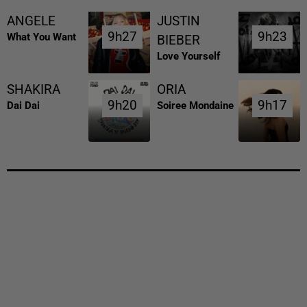
ANGELE
JUSTIN
9h27
9h27
9h23
9h23
What You Want
BIEBER
Love Yourself
SHAKIRA
ORIA
9h20
9h20
9h17
9h17
Dai Dai
Soiree Mondaine