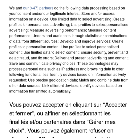
We and
our (447) partners
do the following data processing based on
your consent and/or our legitimate interest: Store and/or access
information on a device; Use limited data to select advertising; Create
profiles for personalised advertising; Use profiles to select personalised
advertising; Measure advertising performance; Measure content
performance; Understand audiences through statistics or combinations
of data from different sources; Develop and improve services; Create
profiles to personalise content; Use profiles to select personalised
content; Use limited data to select content; Ensure security, prevent and
detect fraud, and fix errors; Deliver and present advertising and content;
Save and communicate privacy choices. These technologies may
process personal data such as IP address and browsing data to offer
following functionalities: Identify devices based on information actively
requested; Use precise geolocation data; Match and combine data from
other data sources; Link different devices; Identify devices based on
information transmitted automatically.
APRÈS TOUTES CES CANICULES, LES REFUGES
Vous pouvez accepter en cliquant sur "Accepter
DE FAUNE SAUVAGE SONT...
et fermer", ou affiner en sélectionnant les
finalités et/ou partenaires dans "Gérer mes
choix". Vous pouvez également refuser en