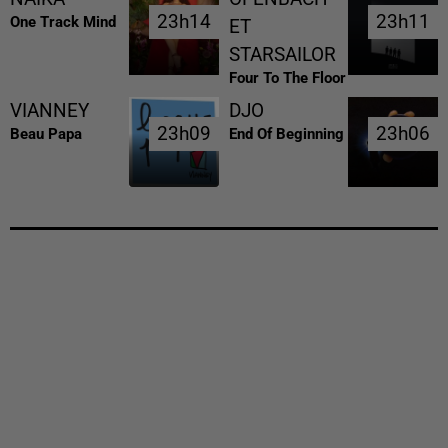
23h14
23h14
23h11
23h11
One Track Mind
ET
STARSAILOR
Four To The Floor
VIANNEY
DJO
23h09
23h09
23h06
23h06
Beau Papa
End Of Beginning