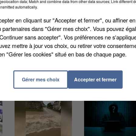
 par le ministère de l'Intérieur. Ils constituent un
eolocation data; Match and combine data from other data sources; Link different de
nsmitted automatically.
 démanteler grâce au renseignement criminel et à
évolué entre fin 2022 et septembre 2023. Durant cette
pter en cliquant sur "Accepter et fermer", ou affiner en
t passé de 82 à 68. Sur l'ensemble du territoire
/ou partenaires dans "Gérer mes choix". Vous pouvez éga
de ce genre.
"Continuer sans accepter". Vos préférences ne s'appliqu
uvez mettre à jour vos choix, ou retirer votre consenteme
en "Gérer les cookies" situé en bas de chaque page.
Gérer mes choix
Accepter et fermer