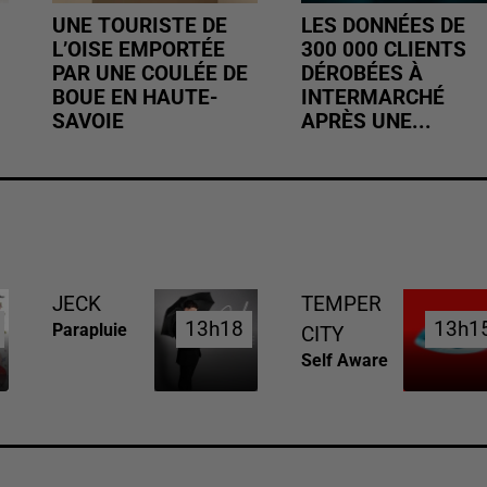
UNE TOURISTE DE
LES DONNÉES DE
L’OISE EMPORTÉE
300 000 CLIENTS
PAR UNE COULÉE DE
DÉROBÉES À
BOUE EN HAUTE-
INTERMARCHÉ
SAVOIE
APRÈS UNE...
JECK
TEMPER
13h18
13h18
13h1
13h1
Parapluie
CITY
Self Aware