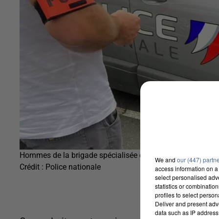
Hommes de la brigade spécialisée de terrain
We and
our (447) partn
Crédit :
Police nationale
access information on a 
select personalised ad
statistics or combinatio
profiles to select person
Deliver and present adv
data such as IP address 