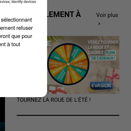
vices; Identify devices
ACTUELLEMENT À
Voir plus
 sélectionnant
GAGNER
lement refuser
eront que pour
nt à tout
TOURNEZ LA ROUE DE L'ÉTÉ !