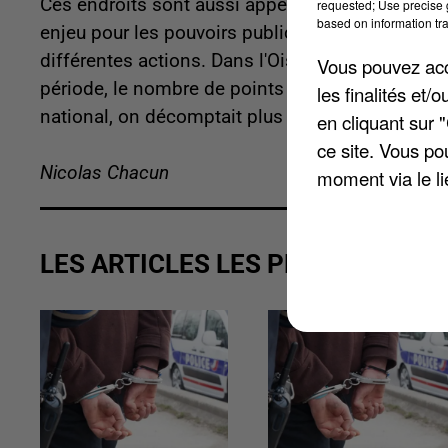
Ces endroits sont aussi appelés « points de deal »
requested; Use precise g
based on information tra
enjeu pour les pouvoirs publics qui veulent les
différentes actions. Dans l'Oise, la situation a 
Vous pouvez acce
période, le nombre de points de deal recensés es
les finalités et
national, on décomptait plus de 2.980 endroits 
en cliquant sur 
ce site. Vous po
Nicolas Chacun
moment via le li
LES ARTICLES LES PLUS VUS