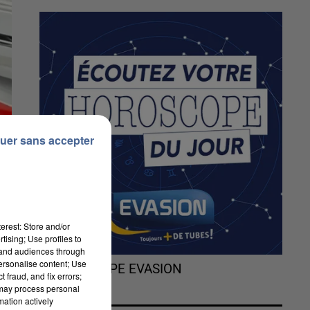
uer sans accepter
erest: Store and/or
tising; Use profiles to
tand audiences through
personalise content; Use
L'HOROSCOPE EVASION
 fraud, and fix errors;
 may process personal
mation actively