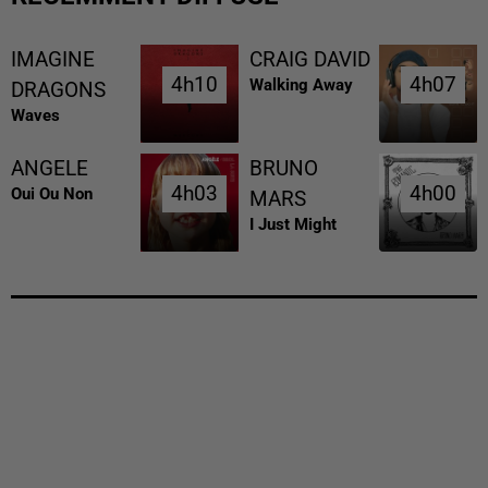
IMAGINE
CRAIG DAVID
4h10
4h10
4h07
4h07
Walking Away
DRAGONS
Waves
ANGELE
BRUNO
4h03
4h03
4h00
4h00
Oui Ou Non
MARS
I Just Might