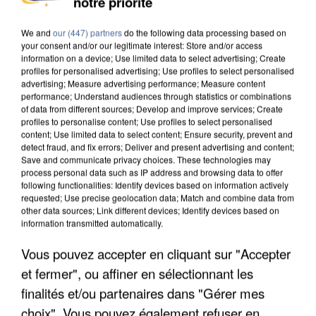
notre priorité
DE SOLIDARITÉ AVEC LES...
We and
our (447) partners
do the following data processing based on
your consent and/or our legitimate interest: Store and/or access
information on a device; Use limited data to select advertising; Create
profiles for personalised advertising; Use profiles to select personalised
advertising; Measure advertising performance; Measure content
performance; Understand audiences through statistics or combinations
of data from different sources; Develop and improve services; Create
profiles to personalise content; Use profiles to select personalised
content; Use limited data to select content; Ensure security, prevent and
detect fraud, and fix errors; Deliver and present advertising and content;
Save and communicate privacy choices. These technologies may
process personal data such as IP address and browsing data to offer
following functionalities: Identify devices based on information actively
requested; Use precise geolocation data; Match and combine data from
other data sources; Link different devices; Identify devices based on
information transmitted automatically.
Vous pouvez accepter en cliquant sur "Accepter
APRÈS TOUTES CES CANICULES, LES REFUGES
et fermer", ou affiner en sélectionnant les
DE FAUNE SAUVAGE SONT...
finalités et/ou partenaires dans "Gérer mes
choix". Vous pouvez également refuser en