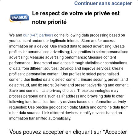
Continuer sans accepter
Le respect de votre vie privée est
notre priorité
We and
our (447) partners
do the following data processing based on
INCENDIES : L’ÎLE-DE-FRANCE LANCE UN ÉLAN
your consent and/or our legitimate interest: Store and/or access
DE SOLIDARITÉ AVEC LES...
information on a device; Use limited data to select advertising; Create
profiles for personalised advertising; Use profiles to select personalised
advertising; Measure advertising performance; Measure content
performance; Understand audiences through statistics or combinations
of data from different sources; Develop and improve services; Create
profiles to personalise content; Use profiles to select personalised
content; Use limited data to select content; Ensure security, prevent and
detect fraud, and fix errors; Deliver and present advertising and content;
Save and communicate privacy choices. These technologies may
process personal data such as IP address and browsing data to offer
following functionalities: Identify devices based on information actively
requested; Use precise geolocation data; Match and combine data from
other data sources; Link different devices; Identify devices based on
information transmitted automatically.
Vous pouvez accepter en cliquant sur "Accepter