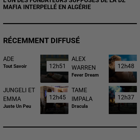
L’UN DES FONDATEURS SUPPOSÉS DE LA DZ
MAFIA INTERPELLÉ EN ALGÉRIE
RÉCEMMENT DIFFUSÉ
ADE
ALEX
12h51
12h51
12h48
12h48
Tout Savoir
WARREN
Fever Dream
JUNGELI ET
TAME
12h45
12h45
12h37
12h37
EMMA
IMPALA
Juste Un Peu
Dracula