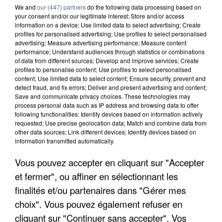
We and
our (447) partners
do the following data processing based on
your consent and/or our legitimate interest: Store and/or access
information on a device; Use limited data to select advertising; Create
profiles for personalised advertising; Use profiles to select personalised
advertising; Measure advertising performance; Measure content
performance; Understand audiences through statistics or combinations
of data from different sources; Develop and improve services; Create
profiles to personalise content; Use profiles to select personalised
content; Use limited data to select content; Ensure security, prevent and
detect fraud, and fix errors; Deliver and present advertising and content;
Save and communicate privacy choices. These technologies may
process personal data such as IP address and browsing data to offer
following functionalities: Identify devices based on information actively
UN SECOND CADRE DE LA DZ MAFIA
requested; Use precise geolocation data; Match and combine data from
INTERPELLÉ EN ALGÉRIE
other data sources; Link different devices; Identify devices based on
information transmitted automatically.
Vous pouvez accepter en cliquant sur "Accepter
et fermer", ou affiner en sélectionnant les
finalités et/ou partenaires dans "Gérer mes
choix". Vous pouvez également refuser en
cliquant sur "Continuer sans accepter". Vos