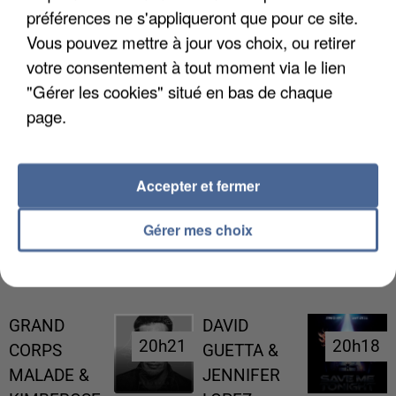
préférences ne s'appliqueront que pour ce site.
Vous pouvez mettre à jour vos choix, ou retirer
votre consentement à tout moment via le lien
"Gérer les cookies" situé en bas de chaque
page.
UNE TOURISTE DE L’OISE EMPORTÉE PAR UNE
COULÉE DE BOUE EN HAUTE-SAVOIE
Accepter et fermer
Gérer mes choix
RÉCEMMENT DIFFUSÉ
GRAND
DAVID
20h21
20h21
20h18
20h18
CORPS
GUETTA &
MALADE &
JENNIFER