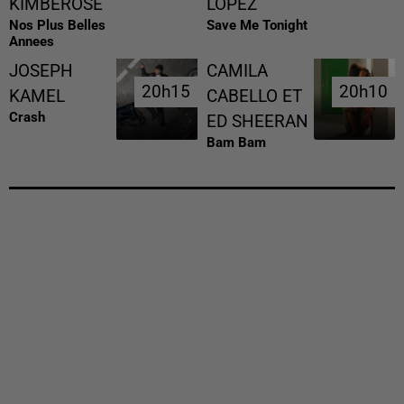
KIMBEROSE
LOPEZ
Nos Plus Belles
Save Me Tonight
Annees
JOSEPH
CAMILA
20h15
20h15
20h10
20h10
KAMEL
CABELLO ET
Crash
ED SHEERAN
Bam Bam