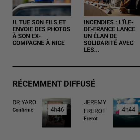
IL TUE SON FILS ET
INCENDIES : L’ÎLE-
ENVOIE DES PHOTOS
DE-FRANCE LANCE
À SON EX-
UN ÉLAN DE
COMPAGNE À NICE
SOLIDARITÉ AVEC
LES...
RÉCEMMENT DIFFUSÉ
DR YARO
JEREMY
4h46
4h46
4h44
4h44
Confirme
FREROT
Frerot