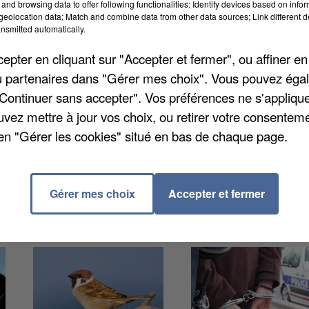
and browsing data to offer following functionalities: Identify devices based on infor
eolocation data; Match and combine data from other data sources; Link different de
nsmitted automatically.
si vous poussiez vous aussi demain la porte du Musé
pter en cliquant sur "Accepter et fermer", ou affiner en
quatrième anniversaire. L’accès aux collections sera
/ou partenaires dans "Gérer mes choix". Vous pouvez éga
également vous inscrire aux visites guidées « Des
"Continuer sans accepter". Vos préférences ne s'appliqu
le musée en langue des signes française », ainsi qu’u
uvez mettre à jour vos choix, ou retirer votre consenteme
 enfants ». Réservations au 01 60 32 10 45. Infos sur
en "Gérer les cookies" situé en bas de chaque page.
Gérer mes choix
Accepter et fermer