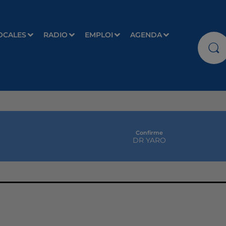
OCALES
RADIO
EMPLOI
AGENDA
Confirme
DR YARO