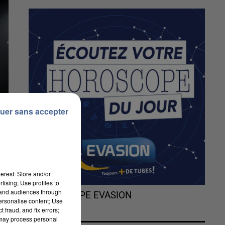
uer sans accepter
erest: Store and/or
tising; Use profiles to
tand audiences through
L'HOROSCOPE EVASION
personalise content; Use
 fraud, and fix errors;
 may process personal