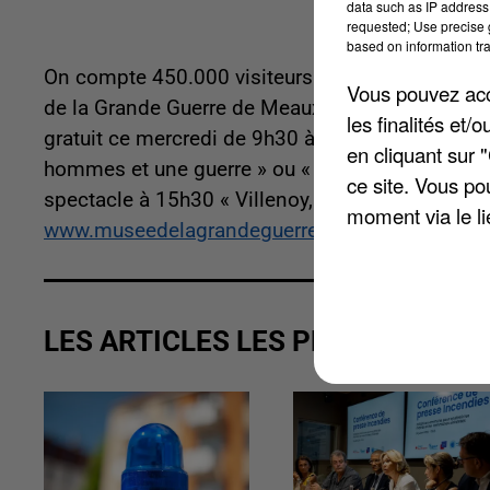
data such as IP address 
requested; Use precise g
based on information tra
On compte 450.000 visiteurs en quatre ans. Et 
Vous pouvez acce
de la Grande Guerre de Meaux ? Le site fête son 
les finalités et
gratuit ce mercredi de 9h30 à 18h. Vous pouvez 
en cliquant sur 
hommes et une guerre » ou « Signer l’Histoire : 
ce site. Vous po
spectacle à 15h30 « Villenoy, 14/18 du côté des
moment via le li
www.museedelagrandeguerre.eu
.
LES ARTICLES LES PLUS VUS