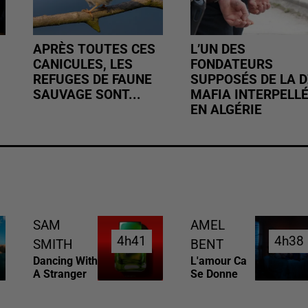
APRÈS TOUTES CES
L’UN DES
CANICULES, LES
FONDATEURS
REFUGES DE FAUNE
SUPPOSÉS DE LA D
SAUVAGE SONT...
MAFIA INTERPELL
EN ALGÉRIE
SAM
AMEL
4h41
4h41
4h38
4h38
SMITH
BENT
Dancing With
L'amour Ca
A Stranger
Se Donne