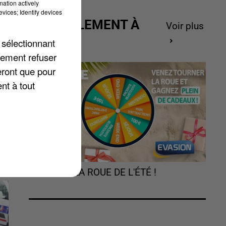
mation actively
vices; Identify devices
ACTUELLEMENT À
Voir plus
e
GAGNER
 sélectionnant
lement refuser
eront que pour
n
nt à tout
TOURNEZ LA ROUE DE L'ÉTÉ !