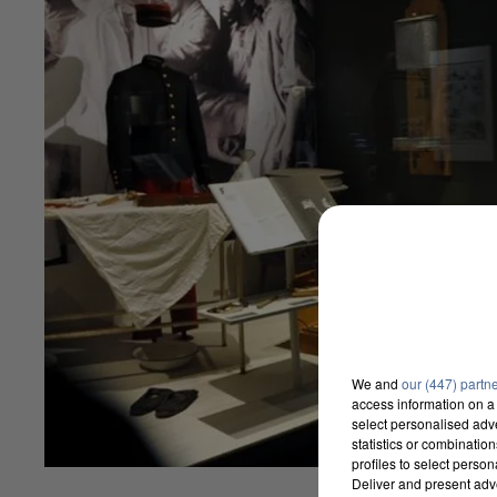
We and
our (447) partn
access information on a 
select personalised ad
statistics or combinatio
profiles to select person
Deliver and present adv