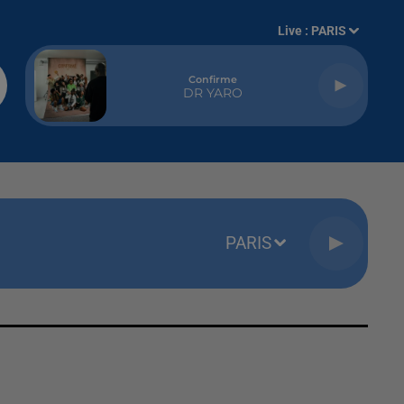
Live :
PARIS
Confirme
DR YARO
PARIS