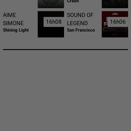
Crash
AIME
SOUND OF
16h08
16h08
16h06
16h06
SIMONE
LEGEND
Shining Light
San Francisco