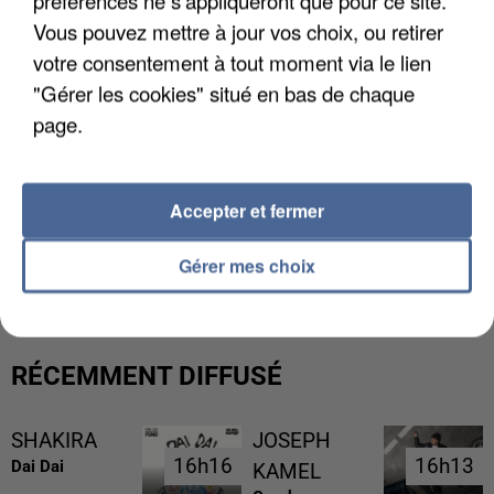
préférences ne s'appliqueront que pour ce site.
Vous pouvez mettre à jour vos choix, ou retirer
votre consentement à tout moment via le lien
"Gérer les cookies" situé en bas de chaque
page.
Accepter et fermer
LES DONNÉES DE 300 000 CLIENTS DÉROBÉES À
INTERMARCHÉ APRÈS UNE...
Gérer mes choix
RÉCEMMENT DIFFUSÉ
SHAKIRA
JOSEPH
16h16
16h16
16h13
16h13
Dai Dai
KAMEL