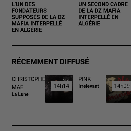
L’UN DES
UN SECOND CADRE
FONDATEURS
DE LA DZ MAFIA
SUPPOSÉS DE LA DZ
INTERPELLÉ EN
MAFIA INTERPELLÉ
ALGÉRIE
EN ALGÉRIE
RÉCEMMENT DIFFUSÉ
CHRISTOPHE
PINK
14h14
14h14
14h09
14h09
Irrelevant
MAE
La Lune