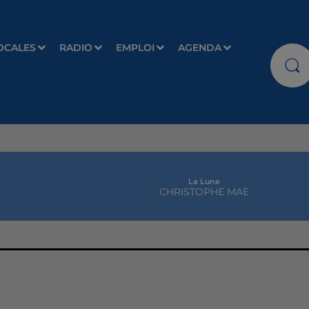
OCALES
RADIO
EMPLOI
AGENDA
One Track Mind
NAIKA