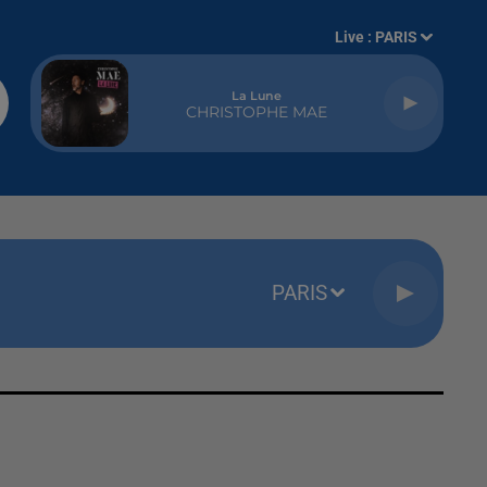
Live :
PARIS
One Track Mind
NAIKA
PARIS