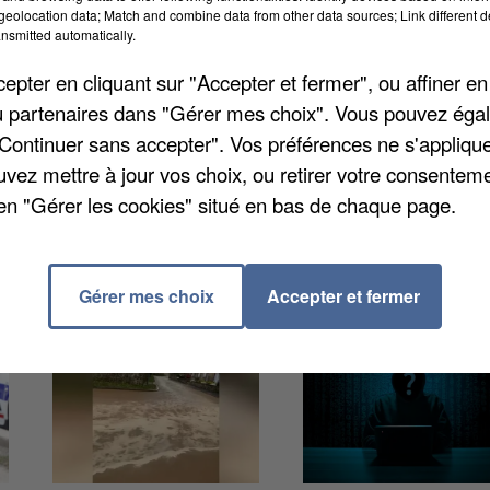
eolocation data; Match and combine data from other data sources; Link different de
nsmitted automatically.
ce rouge concernant la présence de l'insecte sur son
nés dans toute le pays dont une bonne partie de l'Ile-
pter en cliquant sur "Accepter et fermer", ou affiner en
aves maladies comme le paludisme, la fièvre jaune, l
/ou partenaires dans "Gérer mes choix". Vous pouvez éga
'attirer, il est conseillé d'éviter les eaux stagnantes,
"Continuer sans accepter". Vos préférences ne s'appliqu
tiliser moustiquaires et répulsifs cutanés.
uvez mettre à jour vos choix, ou retirer votre consenteme
en "Gérer les cookies" situé en bas de chaque page.
Gérer mes choix
Accepter et fermer