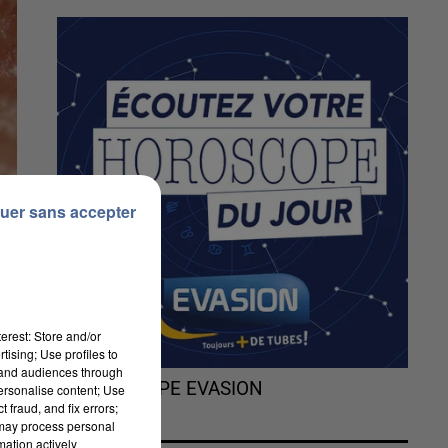
uer sans accepter
erest: Store and/or
tising; Use profiles to
tand audiences through
L'HOROSCOPE EVASION
personalise content; Use
 fraud, and fix errors;
 may process personal
mation actively