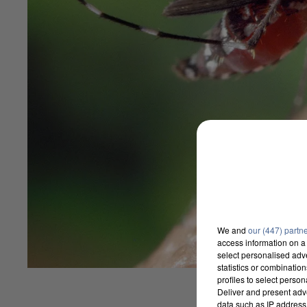
We and
our (447) partn
access information on a 
select personalised ad
statistics or combinatio
profiles to select person
Deliver and present adv
data such as IP address 