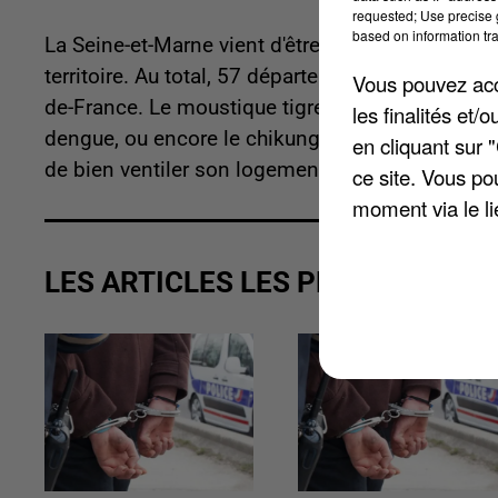
requested; Use precise g
based on information tra
La Seine-et-Marne vient d'être placée en vigilan
territoire. Au total, 57 départements sont concer
Vous pouvez acce
de-France. Le moustique tigre peut causer de gr
les finalités et
dengue, ou encore le chikungunya. Pour éviter de l
en cliquant sur 
de bien ventiler son logement ou bien encore d'u
ce site. Vous po
moment via le li
LES ARTICLES LES PLUS VUS