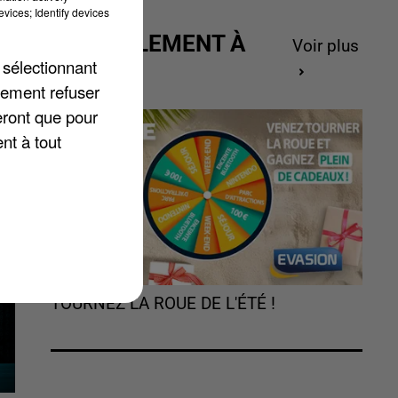
vices; Identify devices
ACTUELLEMENT À
Voir plus
 sélectionnant
GAGNER
a
lement refuser
eront que pour
nt à tout
TOURNEZ LA ROUE DE L'ÉTÉ !