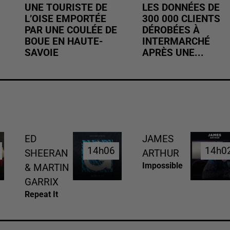
UNE TOURISTE DE
LES DONNÉES DE
L’OISE EMPORTÉE
300 000 CLIENTS
PAR UNE COULÉE DE
DÉROBÉES À
BOUE EN HAUTE-
INTERMARCHÉ
SAVOIE
APRÈS UNE...
ED
JAMES
14h06
14h06
14h0
14h0
SHEERAN
ARTHUR
Impossible
& MARTIN
GARRIX
Repeat It