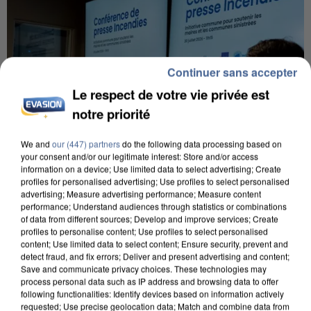
Continuer sans accepter
Le respect de votre vie privée est
notre priorité
We and
our (447) partners
do the following data processing based on
your consent and/or our legitimate interest: Store and/or access
information on a device; Use limited data to select advertising; Create
profiles for personalised advertising; Use profiles to select personalised
advertising; Measure advertising performance; Measure content
performance; Understand audiences through statistics or combinations
INCENDIES : L’ÎLE-DE-FRANCE LANCE UN ÉLAN
of data from different sources; Develop and improve services; Create
profiles to personalise content; Use profiles to select personalised
DE SOLIDARITÉ AVEC LES...
content; Use limited data to select content; Ensure security, prevent and
detect fraud, and fix errors; Deliver and present advertising and content;
Save and communicate privacy choices. These technologies may
process personal data such as IP address and browsing data to offer
following functionalities: Identify devices based on information actively
requested; Use precise geolocation data; Match and combine data from