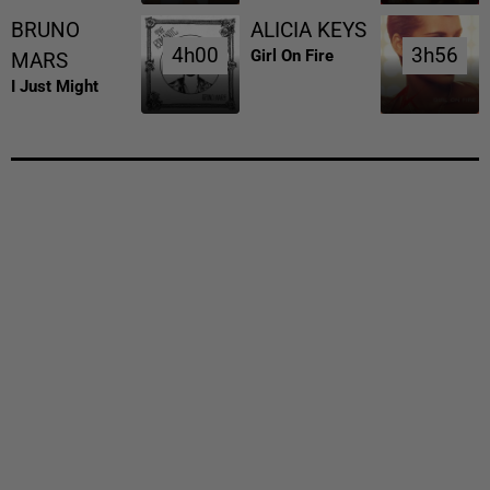
BRUNO
ALICIA KEYS
4h00
4h00
3h56
3h56
Girl On Fire
MARS
I Just Might