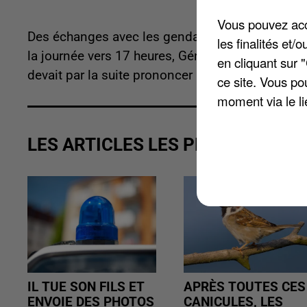
Vous pouvez acce
Des échanges avec les gendarmes et les policie
les finalités et
la journée vers 17 heures, Gérald Darmanin devait 
en cliquant sur 
devait par la suite prononcer un discours en fin 
ce site. Vous po
moment via le li
LES ARTICLES LES PLUS VUS
IL TUE SON FILS ET
APRÈS TOUTES CES
ENVOIE DES PHOTOS
CANICULES, LES