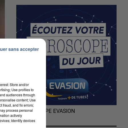
uer sans accepter
erest: Store and/or
tising; Use profiles to
tand audiences through
personalise content; Use
 fraud, and fix errors;
 may process personal
L'HOROSCOPE EVASION
mation actively
vices; Identify devices