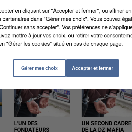
pter en cliquant sur "Accepter et fermer", ou affiner en
rs municipaux sont prévus au programme. À la fin de
/ou partenaires dans "Gérer mes choix". Vous pouvez éga
visiter le centre de secours de la ville. Le ministre
"Continuer sans accepter". Vos préférences ne s'appliqu
de journée.
uvez mettre à jour vos choix, ou retirer votre consenteme
en "Gérer les cookies" situé en bas de chaque page.
Gérer mes choix
Accepter et fermer
L’UN DES
UN SECOND CADRE
FONDATEURS
DE LA DZ MAFIA