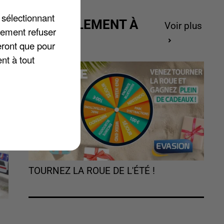
 sélectionnant
ACTUELLEMENT À
Voir plus
lement refuser
GAGNER
eront que pour
nt à tout
TOURNEZ LA ROUE DE L'ÉTÉ !