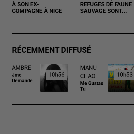
À SON EX-
REFUGES DE FAUNE
COMPAGNE À NICE
SAUVAGE SONT...
RÉCEMMENT DIFFUSÉ
AMBRE
MANU
10h56
10h56
10h53
10h53
Jme
CHAO
Demande
Me Gustas
Tu